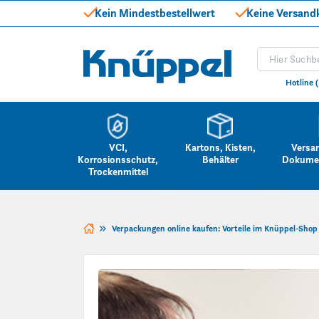
Kein Mindestbestellwert
Keine Versand
Produkt suc
Knüppel
Hotline 
VCI,
Kartons, Kisten,
Versa
Korrosionsschutz,
Behälter
Dokume
Trockenmittel
Zum Inhalt springen
Verpackungen online kaufen: Vorteile im Knüppel-Shop