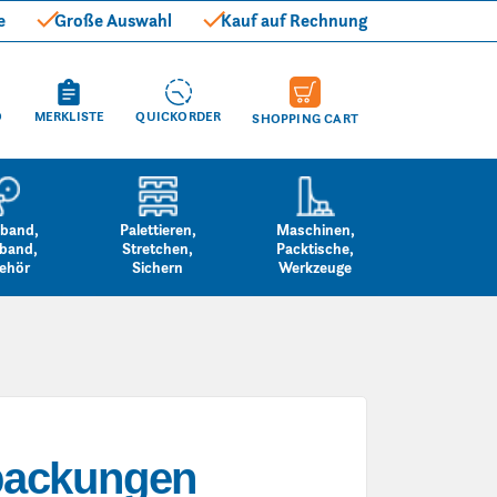
e
Große Auswahl
Kauf auf Rechnung
O
MERKLISTE
QUICKORDER
SHOPPING CART
band,
Palettieren,
Maschinen,
band,
Stretchen,
Packtische,
ehör
Sichern
Werkzeuge
packungen