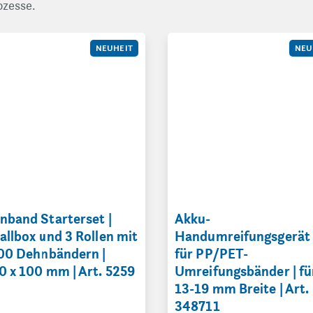
ozesse.
ert in 8 Stück à 300 x 100 mm | 40 mm | Art. 340830
and Starterset | Metallbox und 3 Rollen mit je 200 Dehnbändern
Akku-Handumreifungsgerät ES
NEUHEIT
NEU
nband Starterset |
Akku-
allbox und 3 Rollen mit
Handumreifungsgerät
200 Dehnbändern |
für PP/PET-
0 x 100 mm | Art. 5259
Umreifungsbänder | fü
13-19 mm Breite | Art.
348711