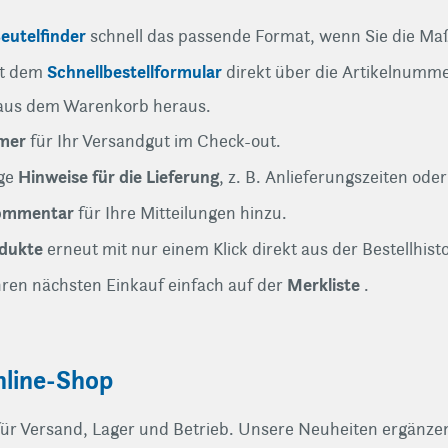
eutelfinder
schnell das passende Format, wenn Sie die Ma
Schnellbestellformular
it dem
direkt über die Artikelnumme
 aus dem Warenkorb heraus.
mer
für Ihr Versandgut im Check-out.
Hinweise für die Lieferung
ige
, z. B. Anlieferungszeiten ode
kommentar
für Ihre Mitteilungen hinzu.
odukte
erneut mit nur einem Klick direkt aus der Bestellhist
Merkliste
hren nächsten Einkauf einfach auf der
.
nline-Shop
r Versand, Lager und Betrieb. Unsere Neuheiten ergänzen I