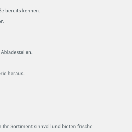
ße bereits kennen.
r.
r Abladestellen.
orie heraus.
hr Sortiment sinnvoll und bieten frische