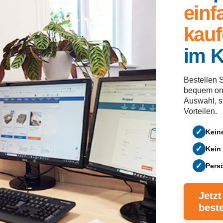
einf
kau
im 
Bestellen 
bequem onl
Auswahl, s
Vorteilen.
✓
Kein
✓
Kein
✓
Pers
Jetzt
beste