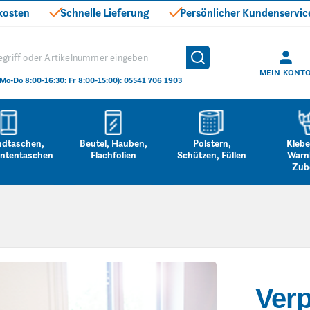
kosten
Schnelle Lieferung
Persönlicher Kundenservic
hen
Suche
MEIN KONT
(Mo-Do 8:00-16:30: Fr 8:00-15:00): 05541 706 1903
ndtaschen,
Beutel, Hauben,
Polstern,
Klebe
ntentaschen
Flachfolien
Schützen, Füllen
Warn
Zub
Ver