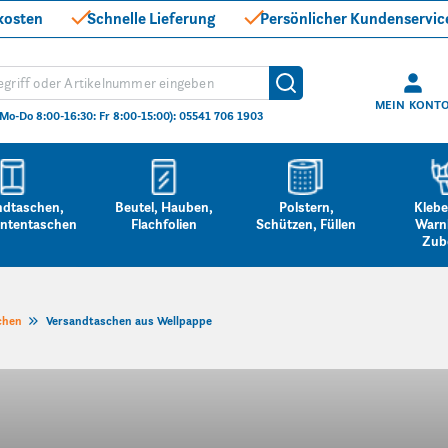
kosten
Schnelle Lieferung
Persönlicher Kundenservic
hen
Suche
MEIN KONT
(Mo-Do 8:00-16:30: Fr 8:00-15:00): 05541 706 1903
ndtaschen,
Beutel, Hauben,
Polstern,
Klebe
ntentaschen
Flachfolien
Schützen, Füllen
Warn
Zub
chen
Versandtaschen aus Wellpappe