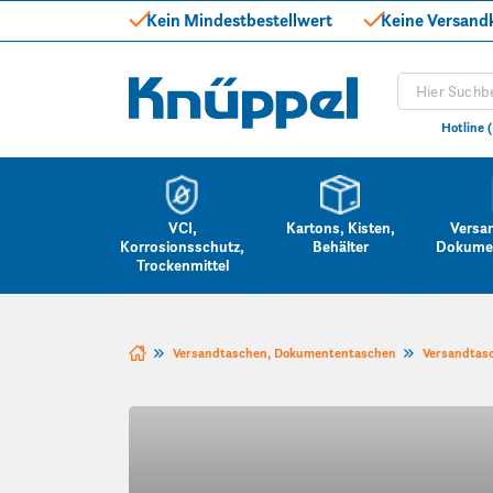
Kein Mindestbestellwert
Keine Versand
Produkt suc
Knüppel
Hotline 
VCI,
Kartons, Kisten,
Versa
Korrosionsschutz,
Behälter
Dokume
Trockenmittel
Zum Inhalt springen
Versandtaschen, Dokumententaschen
Versandtas