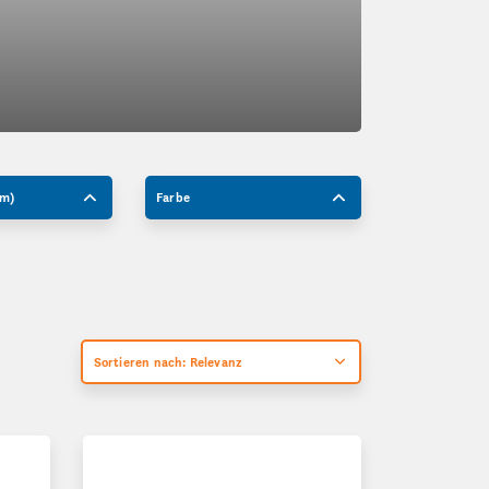
mm)
Farbe
Sortieren nach: Relevanz
pe, quer
Faltkarton für Kfz-Kennzeichen