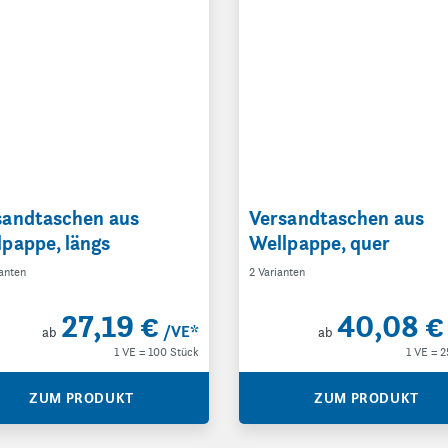
sandtaschen aus
Versandtaschen aus
lpappe, längs
Wellpappe, quer
ianten
2 Varianten
27,19 €
40,08 €
/VE
*
ab
ab
1 VE = 100 Stück
1 VE = 2
ZUM PRODUKT
ZUM PRODUKT