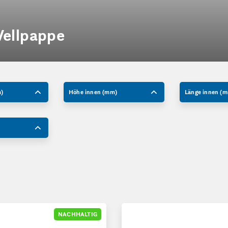
Wellpappe
m)
Höhe innen (mm)
Länge innen (
ndtaschen aus Wellpappe, längs
Versandtaschen aus Wellpap
NACHHALTIG