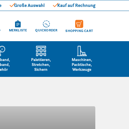
e
Große Auswahl
Kauf auf Rechnung
O
MERKLISTE
QUICKORDER
SHOPPING CART
band,
Palettieren,
Maschinen,
band,
Stretchen,
Packtische,
ehör
Sichern
Werkzeuge