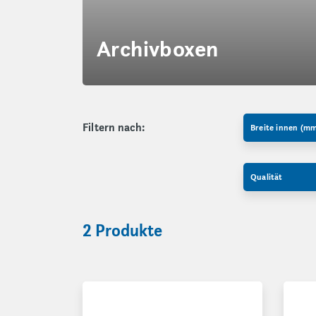
Archivboxen
Filtern nach:
Breite innen (m
Qualität
2 Produkte
Archivboxen mit Deckel
Arch