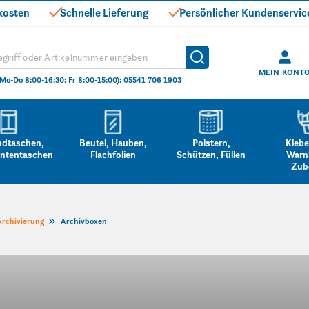
kosten
Schnelle Lieferung
Persönlicher Kundenservic
hen
Suche
MEIN KONT
(Mo-Do 8:00-16:30: Fr 8:00-15:00): 05541 706 1903
ndtaschen,
Beutel, Hauben,
Polstern,
Klebe
ntentaschen
Flachfolien
Schützen, Füllen
Warn
Zub
rchivierung
Archivboxen