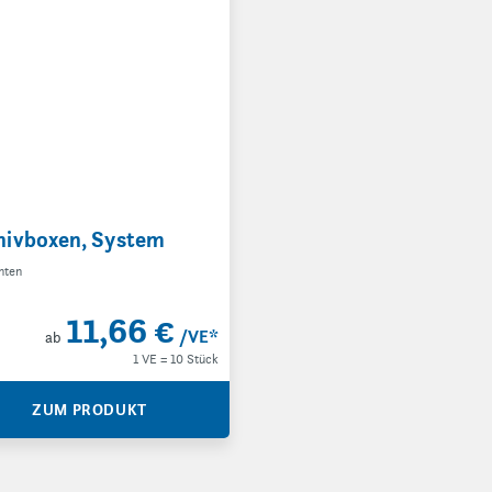
hivboxen, System
nten
11,66 €
/VE
*
ab
1 VE = 10 Stück
ZUM PRODUKT