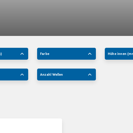
m)
Farbe
Höhe innen (m
Anzahl Wellen
ivboxen, System