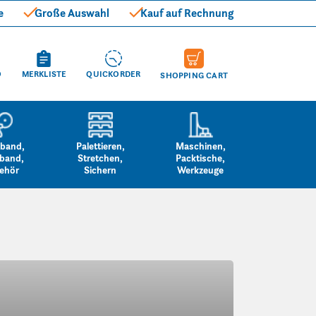
e
Große Auswahl
Kauf auf Rechnung
O
MERKLISTE
QUICKORDER
SHOPPING CART
band,
Palettieren,
Maschinen,
band,
Stretchen,
Packtische,
ehör
Sichern
Werkzeuge