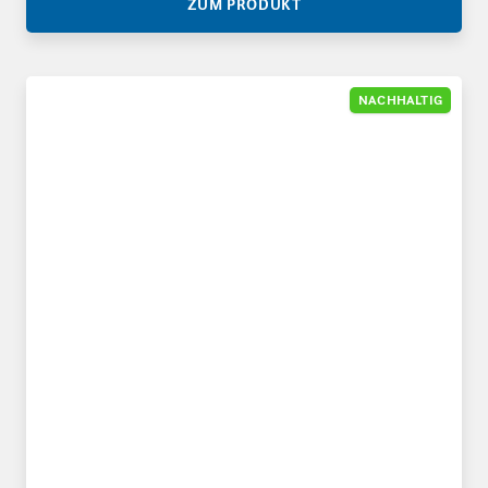
ZUM PRODUKT
Coex-Versandtaschen aus Rezyklat
NACHHALTIG