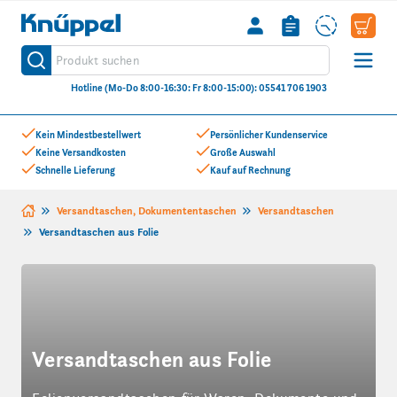
Knüppel
Produkt suchen
Suche
Hotline (Mo-Do 8:00-16:30: Fr 8:00-15:00): 05541 706 1903
Zum Inhalt springen
Kein Mindestbestellwert
Persönlicher Kundenservice
Keine Versandkosten
Große Auswahl
Schnelle Lieferung
Kauf auf Rechnung
Versandtaschen, Dokumententaschen
Versandtaschen
Versandtaschen aus Folie
Versandtaschen aus Folie