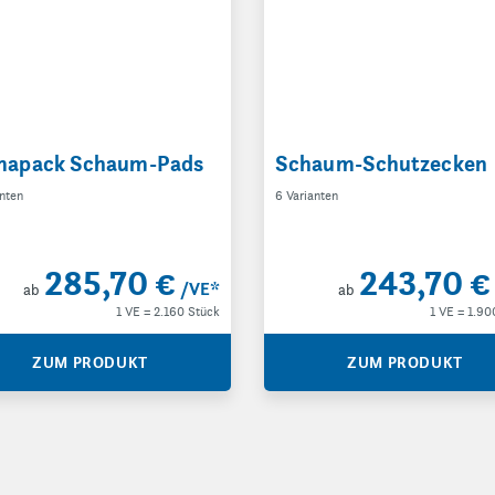
apack Schaum-Pads
Schaum-Schutzecken
anten
6 Varianten
285,70 €
243,70 €
/VE
*
ab
ab
1 VE = 2.160 Stück
1 VE = 1.90
ZUM PRODUKT
ZUM PRODUKT