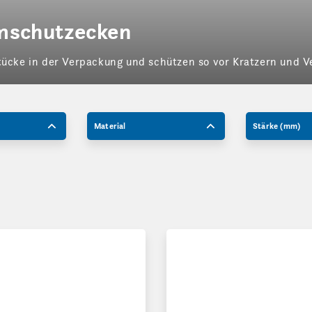
mschutzecken
stücke in der Verpackung und schützen so vor Kratzern und 
Material
Stärke (mm)
pack Schaum-Pads
Schaum-Schutzecken