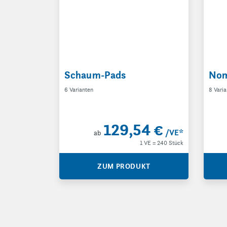
Schaum-Pads
Nom
6 Varianten
8 Vari
129,54 €
/VE
*
ab
1 VE = 240 Stück
ZUM PRODUKT