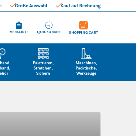
e
Große Auswahl
Kauf auf Rechnung
O
MERKLISTE
QUICKORDER
SHOPPING CART
band,
Palettieren,
Maschinen,
band,
Stretchen,
Packtische,
ehör
Sichern
Werkzeuge