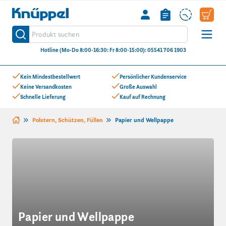
Knüppel
Produkt suchen
Suche
Hotline (Mo-Do 8:00-16:30: Fr 8:00-15:00): 05541 706 1903
Zum Inhalt springen
Kein Mindestbestellwert
Persönlicher Kundenservice
Keine Versandkosten
Große Auswahl
Schnelle Lieferung
Kauf auf Rechnung
Polstern, Schützen, Füllen
Papier und Wellpappe
Papier und Wellpappe