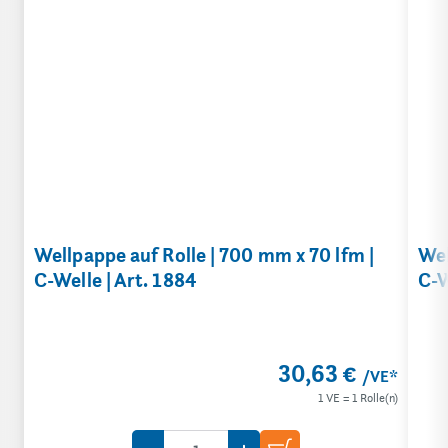
Wellpappe auf Rolle | 700 mm x 70 lfm |
Wel
C-Welle | Art. 1884
C-W
30,63 €
/VE*
1 VE = 1 Rolle(n)