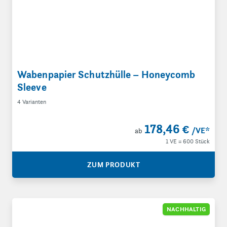
Wabenpapier Schutzhülle – Honeycomb
Sleeve
4 Varianten
178,46 €
/VE
*
ab
1 VE = 600 Stück
ZUM PRODUKT
PAPERbubble
NACHHALTIG