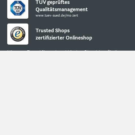
TÜV geprüftes
Qualitätsmanagement
www.tuev-sued.de/ms-zert
Trusted Shops
zertifizierter Onlineshop
Wir nutzen Trusted Shops als unabhängigen Dienstleister für die
Einholung von Bewertungen. Trusted Shops hat Maßnahmen
getroffen, um sicherzustellen, dass es sich um echte Bewertungen
Back to t
handelt.
Mehr Informationen
Datensicherheit durch
SSL-Verschlüsselung
* Alle Preise verstehen sich zzgl. der gesetzlichen MwSt.