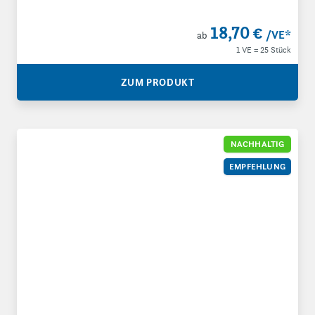
18,70 €
/VE
*
ab
1 VE = 25 Stück
ZUM PRODUKT
Wabenpapier Schutzhülle – Honeycomb Sleeve
NACHHALTIG
EMPFEHLUNG