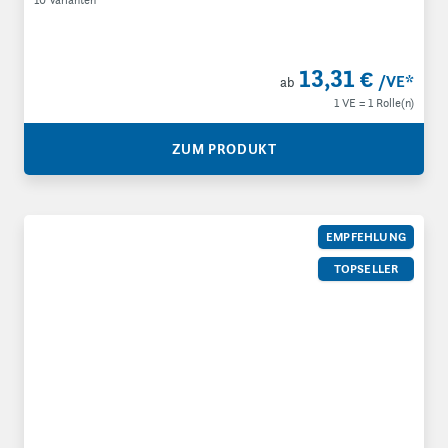
13,31 €
/VE
*
ab
1 VE = 1 Rolle(n)
ZUM PRODUKT
Wellpapp-Zuschnitte, selbstklebend
EMPFEHLUNG
TOPSELLER