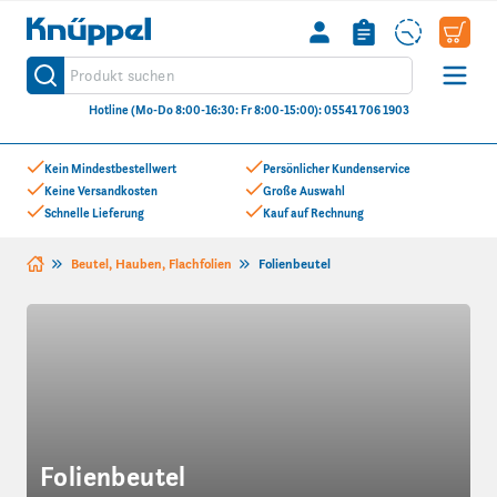
Knüppel
Produkt suchen
Suche
Hotline (Mo-Do 8:00-16:30: Fr 8:00-15:00): 05541 706 1903
Zum Inhalt springen
Kein Mindestbestellwert
Persönlicher Kundenservice
Keine Versandkosten
Große Auswahl
Schnelle Lieferung
Kauf auf Rechnung
Beutel, Hauben, Flachfolien
Folienbeutel
Folienbeutel