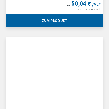
50,04 €
/VE
*
ab
1 VE = 1.000 Stück
ZUM PRODUKT
PP-Beutel mit Haft-/Adhäsionsverschluss