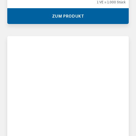
1 VE = 1.000 Stück
ZUM PRODUKT
Antistatische, ableitende Druckverschlussbeutel 90 µ