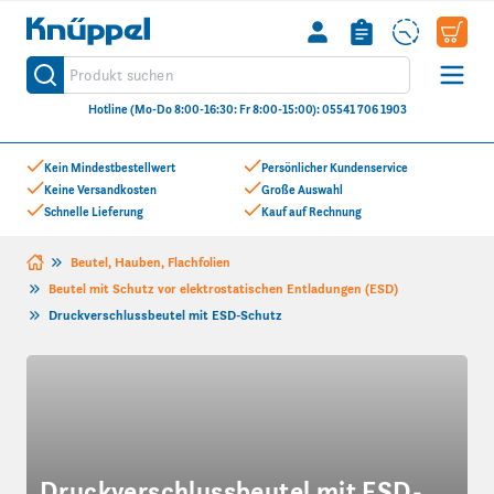
Knüppel
Produkt suchen
Suche
Hotline (Mo-Do 8:00-16:30: Fr 8:00-15:00): 05541 706 1903
Zum Inhalt springen
Kein Mindestbestellwert
Persönlicher Kundenservice
Keine Versandkosten
Große Auswahl
Schnelle Lieferung
Kauf auf Rechnung
Beutel, Hauben, Flachfolien
Beutel mit Schutz vor elektrostatischen Entladungen (ESD)
Druckverschlussbeutel mit ESD-Schutz
Druckverschlussbeutel mit ESD-