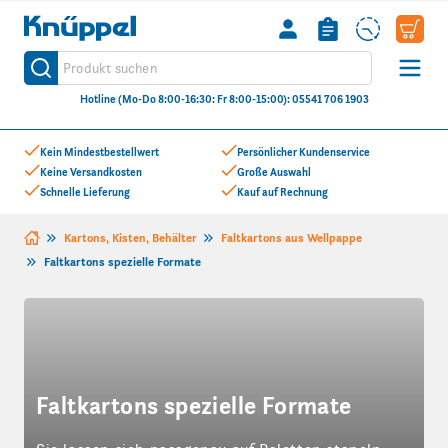
Knüppel
Produkt suchen
Suche
Hotline (Mo-Do 8:00-16:30: Fr 8:00-15:00): 05541 706 1903
Zum Inhalt springen
Kein Mindestbestellwert
Persönlicher Kundenservice
Keine Versandkosten
Große Auswahl
Schnelle Lieferung
Kauf auf Rechnung
Kartons, Kisten, Behälter
Faltkartons aus Wellpappe
Faltkartons spezielle Formate
Faltkartons spezielle Formate