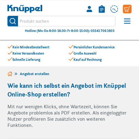
Knüppel
Produkt suchen
Suche
Hotline (Mo-Do 8:00-16:30: Fr 8:00-15:00): 05541 706 1903
Zum Inhalt springen
Kein Mindestbestellwert
Persönlicher Kundenservice
Keine Versandkosten
Große Auswahl
Schnelle Lieferung
Kauf auf Rechnung
Angebot erstellen
Wie kann ich selbst ein Angebot im Knüppel
Online-Shop erstellen?
Mit nur wenigen Klicks, ohne Wartezeit, können Sie
Angebote problemlos als PDF erstellen. Als eingeloggter
Nutzer profitieren Sie zusätzlich von weiteren
Funktionen.