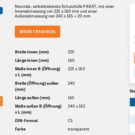
Neutrale, selbstklebende Schutzhülle PARAT, mit einer
R
Innenabmessung von 225 x 160 mm und einer
Außenabmessung von 240 x 165 + 20 mm.
MEHR ERFAHREN
Breite innen (mm)
225
Länge innen (mm)
160
Maße innen B (Öffnung)
225 x 160
x L (mm)
Breite (Öffnung) außen
240
(mm)
St
Länge außen (mm)
165
Maße außen B (Öffnung)
240 x 165
x L (mm)
DIN-Format
C5
Farbe
transparent