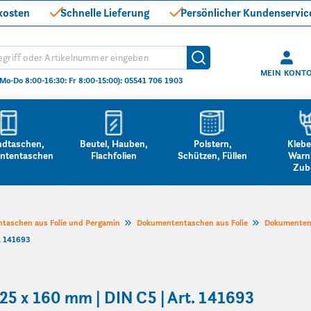
kosten
Schnelle Lieferung
Persönlicher Kundenservic
hen
Suche
MEIN KONT
(Mo-Do 8:00-16:30: Fr 8:00-15:00): 05541 706 1903
ndtaschen,
Beutel, Hauben,
Polstern,
Klebe
ntentaschen
Flachfolien
Schützen, Füllen
Warn
Zub
taschen aus Folie und Pergamin
Dokumententaschen aus Folie
Dokumenten
. 141693
25 x 160 mm | DIN C5 | Art. 141693