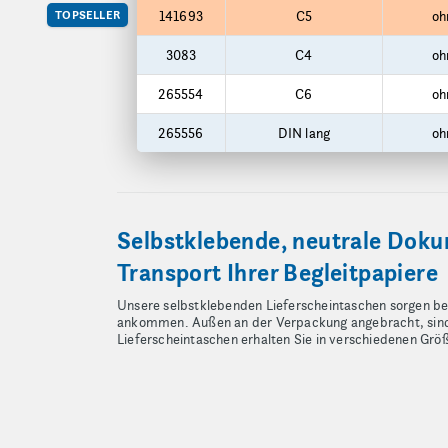
Funktionen
Produktgrößen
TOPSELLER
141693
C5
oh
3083
C4
oh
265554
C6
oh
265556
DIN lang
oh
Selbstklebende, neutrale Doku
Transport Ihrer Begleitpapiere
Unsere selbstklebenden Lieferscheintaschen sorgen bei
ankommen. Außen an der Verpackung angebracht, sind d
Lieferscheintaschen erhalten Sie in verschiedenen Grö