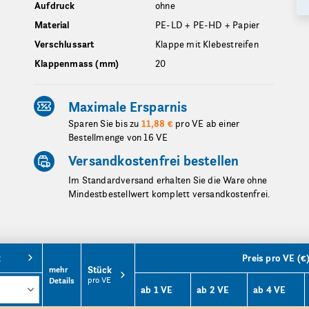
Aufdruck
ohne
Material
PE-LD + PE-HD + Papier
Verschlussart
Klappe mit Klebestreifen
Klappenmass (mm)
20
Maximale Ersparnis
Sparen Sie bis zu
11,88 €
pro VE ab einer
Bestellmenge von 16 VE
Versandkostenfrei bestellen
Im Standardversand erhalten Sie die Ware ohne
Mindestbestellwert komplett versandkostenfrei.
k
Preis pro VE (€
Stück
mehr
pro VE
Details
ab 1 VE
ab 2 VE
ab 4 VE