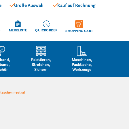
e
Große Auswahl
Kauf auf Rechnung
O
MERKLISTE
QUICKORDER
SHOPPING CART
band,
Palettieren,
Maschinen,
band,
Stretchen,
Packtische,
ehör
Sichern
Werkzeuge
taschen neutral