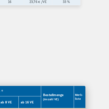
16
23,76 €
/VE
33 %
) *
Bestellmenge
Merk­
liste
(Anzahl VE)
ab 8 VE
ab 16 VE