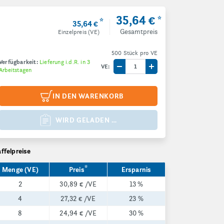
35,64 €
*
*
35,64 €
Gesamtpreis
Einzelpreis (VE)
500 Stück pro VE
Verfügbarkeit:
Lieferung i.d.R. in 3
VE:
Arbeitstagen
Menge um eine VE reduzieren
Menge um eine VE e
IN DEN WARENKORB
WIRD GELADEN …
affelpreise
*
Menge (VE)
Preis
Ersparnis
2
30,89 €
/VE
13 %
4
27,32 €
/VE
23 %
8
24,94 €
/VE
30 %