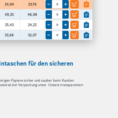
24,94
23,76
Menge um eine VE reduzieren
Menge um eine VE erhöhen
49,33
46,98
Menge um eine VE reduzieren
Menge um eine VE erhöhen
25,43
24,22
Menge um eine VE reduzieren
Menge um eine VE erhöhen
33,68
32,07
Menge um eine VE reduzieren
Menge um eine VE erhöhen
ntaschen für den sicheren
hörigen Papiere sicher und sauber beim Kunden
material der Verpackung unter. Unsere transparenten