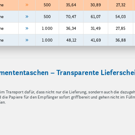
ne
500
35,64
30,89
27,32
ne
500
70,47
61,07
54,03
ne
1.000
36,34
31,49
27,85
ne
1.000
48,12
41,69
36,88
mententaschen – Transparente Lieferschei
m Transport dafür, dass nicht nur die Lieferung, sondern auch die dazuge
ie Papiere für den Empfänger sofort griffbereit und gehen nicht im Füll
ßen.