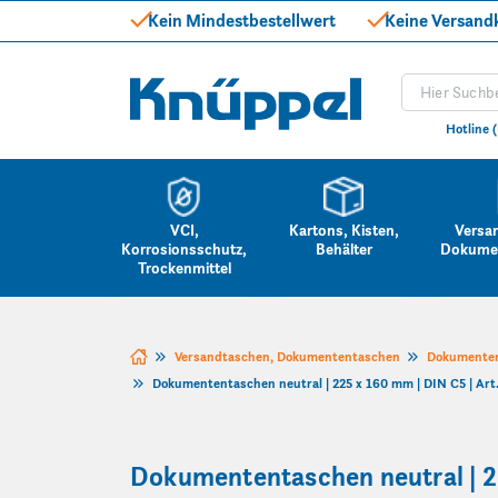
Kein Mindestbestellwert
Keine Versand
Produkt suc
Knüppel
Hotline 
VCI,
Kartons, Kisten,
Versa
Korrosionsschutz,
Behälter
Dokume
Trockenmittel
Zum Inhalt springen
Versandtaschen, Dokumententaschen
Dokumenten
Dokumententaschen neutral | 225 x 160 mm | DIN C5 | Art
Dokumententaschen neutral | 2