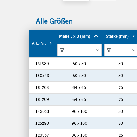
Alle Größen
Maße L x B (mm)
Stärke (mm)
Art.-Nr.
Funktionen
Funktionen
Produktgrößen
131889
50 x 50
50
150543
50 x 50
50
181208
64 x 65
25
181209
64 x 65
25
143053
96 x 100
50
125280
96 x 100
50
129957
96 x 100
25