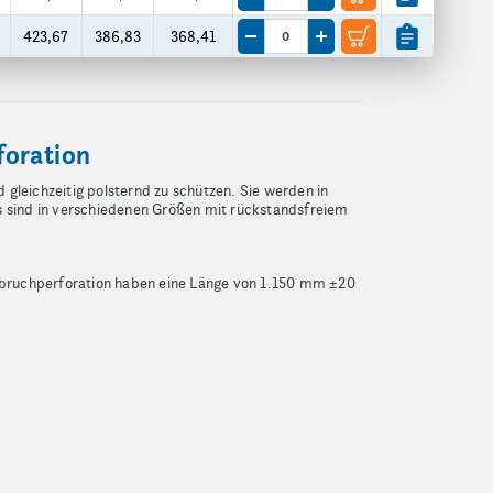
Menge um eine VE reduzieren
Menge um eine VE erhöhe
423,67
386,83
368,41
Menge um eine VE reduzieren
Menge um eine VE erhöhe
foration
leichzeitig polsternd zu schützen. Sie werden in
 sind in verschiedenen Größen mit rückstandsfreiem
bruchperforation haben eine Länge von 1.150 mm ±20