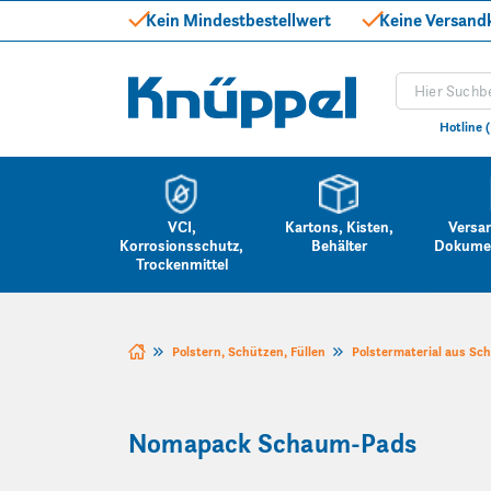
Kein Mindestbestellwert
Keine Versand
Produkt suc
Knüppel
Hotline 
VCI,
Kartons, Kisten,
Versa
Korrosionsschutz,
Behälter
Dokume
Trockenmittel
Zum Inhalt springen
Polstern, Schützen, Füllen
Polstermaterial aus Sc
Nomapack Schaum-Pads