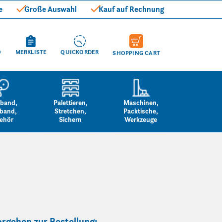
e
Große Auswahl
Kauf auf Rechnung
O
MERKLISTE
QUICKORDER
SHOPPING CART
band,
Palettieren,
Maschinen,
band,
Stretchen,
Packtische,
ehör
Sichern
Werkzeuge
rgehen zur Bestellung: