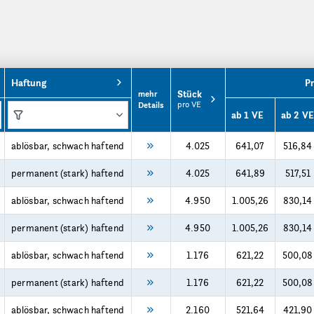
Haftung
Pr
Stück
mehr
pro VE
Details
ab 1 VE
ab 2 VE
ablösbar, schwach haftend
4.025
641,07
516,84
permanent (stark) haftend
4.025
641,89
517,51
ablösbar, schwach haftend
4.950
1.005,26
830,14
permanent (stark) haftend
4.950
1.005,26
830,14
ablösbar, schwach haftend
1.176
621,22
500,08
permanent (stark) haftend
1.176
621,22
500,08
ablösbar, schwach haftend
2.160
521,64
421,90