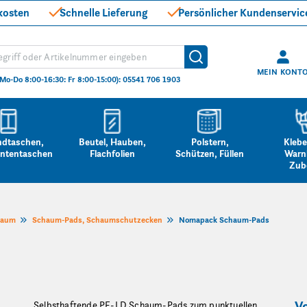
kosten
Schnelle Lieferung
Persönlicher Kundenservic
hen
Suche
MEIN KONT
(Mo-Do 8:00-16:30: Fr 8:00-15:00): 05541 706 1903
ndtaschen,
Beutel, Hauben,
Polstern,
Klebe
ntentaschen
Flachfolien
Schützen, Füllen
Warn
Zub
haum
Schaum-Pads, Schaumschutzecken
Nomapack Schaum-Pads
Vo
Selbsthaftende PE-LD Schaum-Pads zum punktuellen