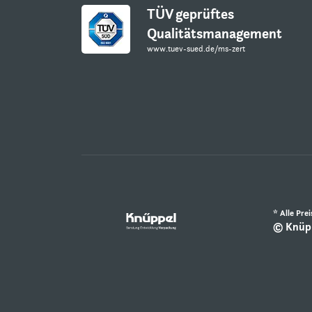
TÜV geprüftes
Qualitätsmanagement
www.tuev-sued.de/ms-zert
* Alle Pre
© Knüpp