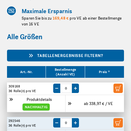
Maximale Ersparnis
Sparen Sie bis zu
169,48 €
pro VE ab einer Bestellmenge
von 16 VE
Alle Größen
TABELLENERGEBNISSE FILTERN?
Produktgrößen
Bestellmenge
Art.-Nr.
Preis *
(Anzahl VE)
309168
Menge um eine VE reduzieren
Menge um eine VE erhöhen
36 Rolle(n)
pro VE
Produktdetails
ab 338,97 € / VE
NACHHALTIG
292546
Menge um eine VE reduzieren
Menge um eine VE erhöhen
36 Rolle(n)
pro VE