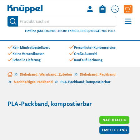
Knüppel
Produkt suchen
Suche
Hotline (Mo-Do 8:00-16:30: Fr 8:00-15:00): 05541 706 1903
Zum Inhalt springen
Kein Mindestbestellwert
Persönlicher Kundenservice
Keine Versandkosten
Große Auswahl
Schnelle Lieferung
Kauf auf Rechnung
Klebeband, Warnband, Zubehör
Klebeband, Packband
Nachhaltiges Packband
PLA-Packband, kompostierbar
PLA-Packband, kompostierbar
NACHHALTIG
EMPFEHLUNG