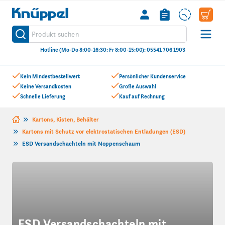
Knüppel
Produkt suchen
Suche
Hotline (Mo-Do 8:00-16:30: Fr 8:00-15:00): 05541 706 1903
Zum Inhalt springen
Kein Mindestbestellwert
Persönlicher Kundenservice
Keine Versandkosten
Große Auswahl
Schnelle Lieferung
Kauf auf Rechnung
Kartons, Kisten, Behälter
Kartons mit Schutz vor elektrostatischen Entladungen (ESD)
ESD Versandschachteln mit Noppenschaum
ESD Versandschachteln mit