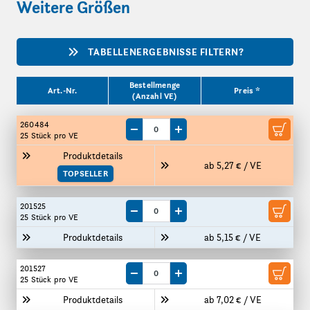
Weitere Größen
TABELLENERGEBNISSE FILTERN?
Produktgrößen
Bestellmenge
Art.-Nr.
Preis *
(Anzahl VE)
260484
Menge um eine VE reduzieren
Menge um eine VE erhöhen
25 Stück
pro VE
Produktdetails
ab 5,27 € / VE
TOPSELLER
201525
Menge um eine VE reduzieren
Menge um eine VE erhöhen
25 Stück
pro VE
Produktdetails
ab 5,15 € / VE
201527
Menge um eine VE reduzieren
Menge um eine VE erhöhen
25 Stück
pro VE
Produktdetails
ab 7,02 € / VE