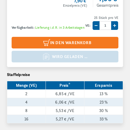
7,90 €
Gesamtpreis
Einzelpreis (VE)
25 Stück pro VE
VE:
Verfügbarkeit:
Lieferung i.d.R. in 3 Arbeitstagen
Menge um eine V
Menge 
IN DEN WARENKORB
WIRD GELADEN …
Staffelpreise
*
Menge (VE)
Preis
Ersparnis
2
6,85 €
/VE
13 %
4
6,06 €
/VE
23 %
8
5,53 €
/VE
30 %
16
5,27 €
/VE
33 %