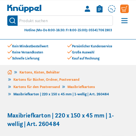
Knüppel
Produkt suchen
Suche
Hotline (Mo-Do 8:00-16:30: Fr 8:00-15:00): 05541 706 1903
Zum Inhalt springen
Kein Mindestbestellwert
Persönlicher Kundenservice
Keine Versandkosten
Große Auswahl
Schnelle Lieferung
Kauf auf Rechnung
Kartons, Kisten, Behälter
Kartons für Bücher, Ordner, Postversand
Kartons für den Postversand
Maxibriefkartons
Maxibriefkarton | 220 x 150 x 45 mm | 1-wellig | Art. 260484
Maxibriefkarton | 220 x 150 x 45 mm | 1-
wellig | Art. 260484