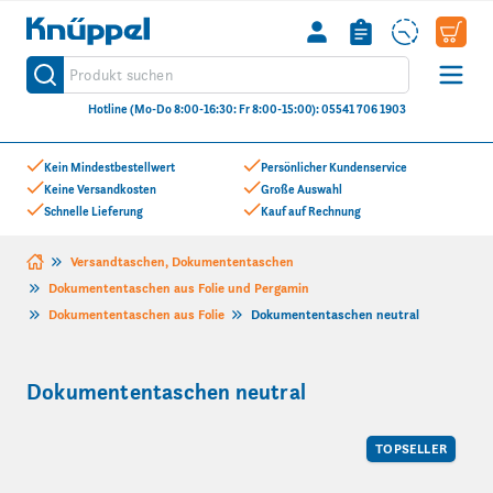
Knüppel
Produkt suchen
Suche
Hotline (Mo-Do 8:00-16:30: Fr 8:00-15:00): 05541 706 1903
Zum Inhalt springen
Kein Mindestbestellwert
Persönlicher Kundenservice
Keine Versandkosten
Große Auswahl
Schnelle Lieferung
Kauf auf Rechnung
Versandtaschen, Dokumententaschen
Dokumententaschen aus Folie und Pergamin
Dokumententaschen aus Folie
Dokumententaschen neutral
Dokumententaschen neutral
TOPSELLER