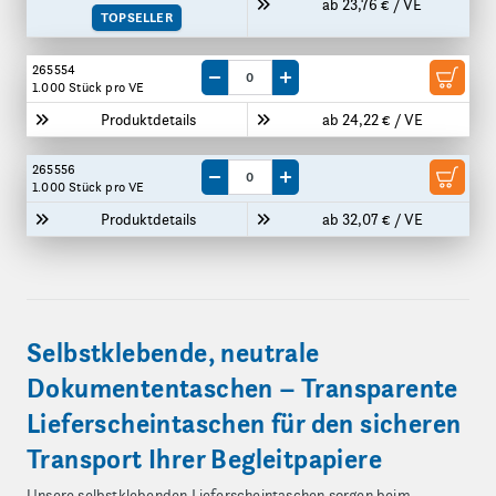
ab 23,76 € / VE
TOPSELLER
265554
Menge um eine VE reduzieren
Menge um eine VE erhöhen
1.000 Stück
pro VE
Produktdetails
ab 24,22 € / VE
265556
Menge um eine VE reduzieren
Menge um eine VE erhöhen
1.000 Stück
pro VE
Produktdetails
ab 32,07 € / VE
Selbstklebende, neutrale
Dokumententaschen – Transparente
Lieferscheintaschen für den sicheren
Transport Ihrer Begleitpapiere
Unsere selbstklebenden Lieferscheintaschen sorgen beim