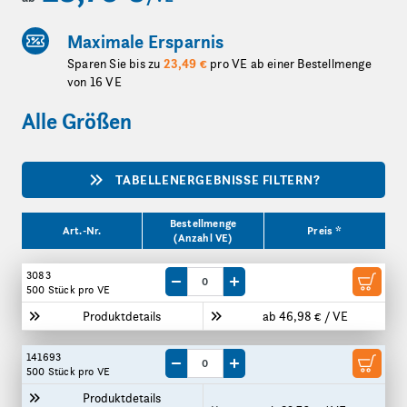
Maximale Ersparnis
Sparen Sie bis zu
23,49 €
pro VE ab einer Bestellmenge
von 16 VE
Alle Größen
TABELLENERGEBNISSE FILTERN?
Produktgrößen
Bestellmenge
Art.-Nr.
Preis *
(Anzahl VE)
3083
Menge um eine VE reduzieren
Menge um eine VE erhöhen
500 Stück
pro VE
Produktdetails
ab 46,98 € / VE
141693
Menge um eine VE reduzieren
Menge um eine VE erhöhen
500 Stück
pro VE
Produktdetails