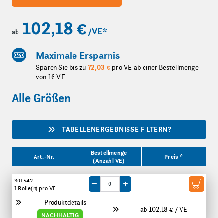
102,18 €
/VE
*
ab
Maximale Ersparnis
Sparen Sie bis zu
72,03 €
pro VE ab einer Bestellmenge
von 16 VE
Alle Größen
TABELLENERGEBNISSE FILTERN?
Produktgrößen
Bestellmenge
Art.-Nr.
Preis *
(Anzahl VE)
301542
Menge um eine VE reduzieren
Menge um eine VE erhöhen
1 Rolle(n)
pro VE
Produktdetails
ab 102,18 € / VE
NACHHALTIG