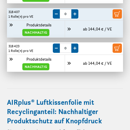
318407
Menge um eine VE reduzieren
Menge um eine VE erhöhen
1 Rolle(n)
pro VE
Produktdetails
ab 144,04 € / VE
NACHHALTIG
318423
Menge um eine VE reduzieren
Menge um eine VE erhöhen
1 Rolle(n)
pro VE
Produktdetails
ab 144,04 € / VE
NACHHALTIG
AIRplus® Luftkissenfolie mit
Recyclinganteil: Nachhaltiger
Produktschutz auf Knopfdruck