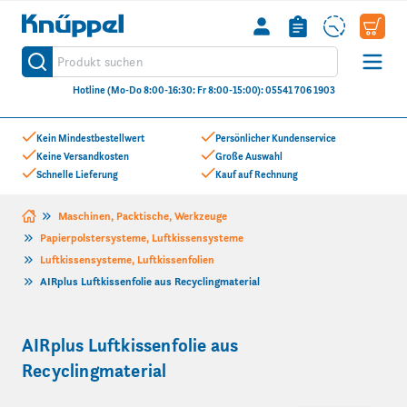
Knüppel
Produkt suchen
Suche
Hotline (Mo-Do 8:00-16:30: Fr 8:00-15:00): 05541 706 1903
Zum Inhalt springen
Kein Mindestbestellwert
Persönlicher Kundenservice
Keine Versandkosten
Große Auswahl
Schnelle Lieferung
Kauf auf Rechnung
Maschinen, Packtische, Werkzeuge
Papierpolstersysteme, Luftkissensysteme
Luftkissensysteme, Luftkissenfolien
AIRplus Luftkissenfolie aus Recyclingmaterial
AIRplus Luftkissenfolie aus
Recyclingmaterial