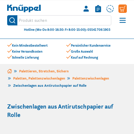
Knüppel
Produkt suchen
Suche
Hotline (Mo-Do 8:00-16:30: Fr 8:00-15:00): 05541 706 1903
Zum Inhalt springen
Kein Mindestbestellwert
Persönlicher Kundenservice
Keine Versandkosten
Große Auswahl
Schnelle Lieferung
Kauf auf Rechnung
Palettieren, Stretchen, Sichern
Paletten, Palettenzwischenlagen
Palettenzwischenlagen
Zwischenlagen aus Antirutschpapier auf Rolle
Zwischenlagen aus Antirutschpapier auf
Rolle