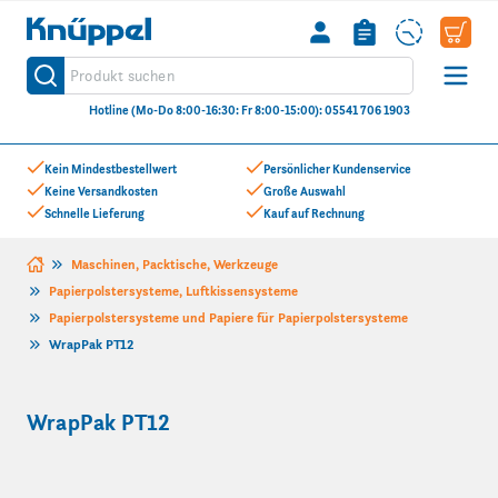
Knüppel
Produkt suchen
Suche
Hotline (Mo-Do 8:00-16:30: Fr 8:00-15:00): 05541 706 1903
Zum Inhalt springen
Kein Mindestbestellwert
Persönlicher Kundenservice
Keine Versandkosten
Große Auswahl
Schnelle Lieferung
Kauf auf Rechnung
Maschinen, Packtische, Werkzeuge
Papierpolstersysteme, Luftkissensysteme
Papierpolstersysteme und Papiere für Papierpolstersysteme
WrapPak PT12
WrapPak PT12