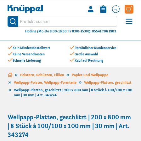
Knüppel
Produkt suchen
Suche
Hotline (Mo-Do 8:00-16:30: Fr 8:00-15:00): 05541 706 1903
Zum Inhalt springen
Kein Mindestbestellwert
Persönlicher Kundenservice
Keine Versandkosten
Große Auswahl
Schnelle Lieferung
Kauf auf Rechnung
Polstern, Schützen, Füllen
Papier und Wellpappe
Wellpapp-Polster, Wellpapp-Formteile
Wellpapp-Platten, geschlitzt
Wellpapp-Platten, geschlitzt | 200 x 800 mm | 8 Stück à 100/100 x 100
mm | 30 mm | Art. 343274
Wellpapp-Platten, geschlitzt | 200 x 800 mm
| 8 Stück à 100/100 x 100 mm | 30 mm | Art.
343274