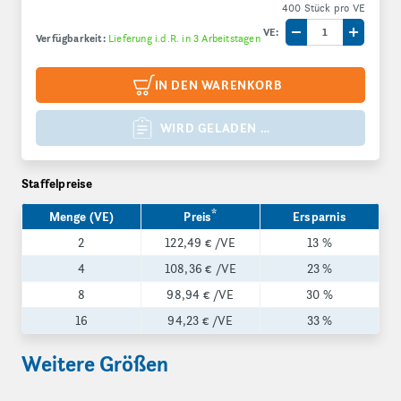
400 Stück pro VE
VE:
Verfügbarkeit:
Lieferung i.d.R. in 3 Arbeitstagen
Menge um eine V
Menge 
IN DEN WARENKORB
WIRD GELADEN …
Staffelpreise
*
Menge (VE)
Preis
Ersparnis
2
122,49 €
/VE
13 %
4
108,36 €
/VE
23 %
8
98,94 €
/VE
30 %
16
94,23 €
/VE
33 %
Weitere Größen