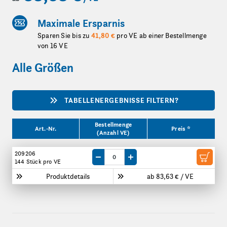
Maximale Ersparnis
Sparen Sie bis zu
41,80 €
pro VE ab einer Bestellmenge
von 16 VE
Alle Größen
TABELLENERGEBNISSE FILTERN?
Produktgrößen
Bestellmenge
Art.-Nr.
Preis *
(Anzahl VE)
209206
Menge um eine VE reduzieren
Menge um eine VE erhöhen
144 Stück
pro VE
Produktdetails
ab 83,63 € / VE