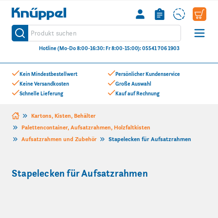
Knüppel
Produkt suchen
Suche
Hotline (Mo-Do 8:00-16:30: Fr 8:00-15:00): 05541 706 1903
Zum Inhalt springen
Kein Mindestbestellwert
Persönlicher Kundenservice
Keine Versandkosten
Große Auswahl
Schnelle Lieferung
Kauf auf Rechnung
Kartons, Kisten, Behälter
Palettencontainer, Aufsatzrahmen, Holzfaltkisten
Aufsatzrahmen und Zubehör
Stapelecken für Aufsatzrahmen
Stapelecken für Aufsatzrahmen