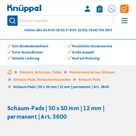
Knüppel
Produkt suchen
Suche
Hotline (Mo-Do 8:00-16:30: Fr 8:00-15:00): 05541 706 1903
Zum Inhalt springen
Kein Mindestbestellwert
Persönlicher Kundenservice
Keine Versandkosten
Große Auswahl
Schnelle Lieferung
Kauf auf Rechnung
Polstern, Schützen, Füllen
Polstermaterial aus Schaum
Schaum-Pads, Schaumschutzecken
Schaum-Pads
Schaum-Pads | 50 x 50 mm | 12 mm | permanent | Art. 3600
Schaum-Pads | 50 x 50 mm | 12 mm |
permanent | Art. 3600