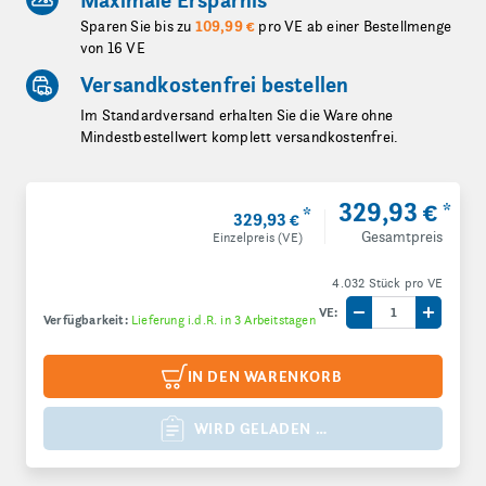
Maximale Ersparnis
Sparen Sie bis zu
109,99 €
pro VE ab einer Bestellmenge
von 16 VE
Versandkostenfrei bestellen
Im Standardversand erhalten Sie die Ware ohne
Mindestbestellwert komplett versandkostenfrei.
329,93 €
*
*
329,93 €
Gesamtpreis
Einzelpreis (VE)
4.032 Stück pro VE
VE:
Verfügbarkeit:
Lieferung i.d.R. in 3 Arbeitstagen
Menge um eine V
Menge 
IN DEN WARENKORB
WIRD GELADEN …