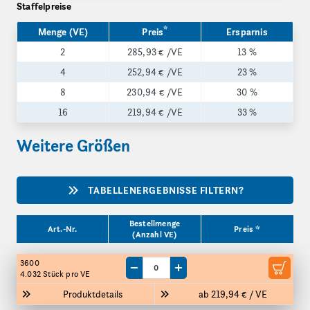
Staffelpreise
*
Menge (VE)
Preis
Ersparnis
2
285,93 €
/VE
13 %
4
252,94 €
/VE
23 %
8
230,94 €
/VE
30 %
16
219,94 €
/VE
33 %
Weitere Größen
TABELLENERGEBNISSE FILTERN?
Produktgrößen
Bestellmenge
Art.-Nr.
Preis *
(Anzahl VE)
3600
Menge um eine VE reduzieren
Menge um eine VE erhöhen
4.032 Stück
pro VE
Produktdetails
ab 219,94 € / VE