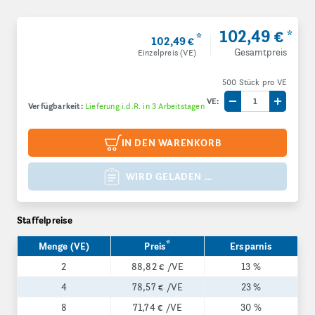
102,49 €
*
*
102,49 €
Gesamtpreis
Einzelpreis (VE)
500 Stück pro VE
VE:
Verfügbarkeit:
Lieferung i.d.R. in 3 Arbeitstagen
Menge um eine V
Menge 
IN DEN WARENKORB
WIRD GELADEN …
Staffelpreise
*
Menge (VE)
Preis
Ersparnis
2
88,82 €
/VE
13 %
4
78,57 €
/VE
23 %
8
71,74 €
/VE
30 %