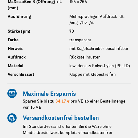
Maße außen B (Öffnung) x L
195 x 265
(mm)
Ausführung
Mehrsprachiger Aufdruck: dt.
/eng. /frz. /it.
Stärke (µm)
70
Farbe
transparent
Hinweis
mit Kugelschreiber beschriftbar
Aufdruck
Rückstellmuster
Material
low-density Polyethylen (PE-LD)
Verschlussart
Klappe mit Klebestreifen
Maximale Ersparnis
Sparen Sie bis zu
34,17 €
pro VE ab einer Bestellmenge
von 16 VE
Versandkostenfrei bestellen
Im Standardversand erhalten Sie die Ware ohne
Mindestbestellwert komplett versandkostenfrei.