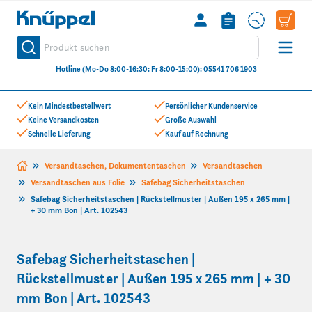
Knüppel
Produkt suchen
Suche
Hotline (Mo-Do 8:00-16:30: Fr 8:00-15:00): 05541 706 1903
Zum Inhalt springen
Kein Mindestbestellwert
Persönlicher Kundenservice
Keine Versandkosten
Große Auswahl
Schnelle Lieferung
Kauf auf Rechnung
Versandtaschen, Dokumententaschen
Versandtaschen
Versandtaschen aus Folie
Safebag Sicherheitstaschen
Safebag Sicherheitstaschen | Rückstellmuster | Außen 195 x 265 mm |
+ 30 mm Bon | Art. 102543
Safebag Sicherheitstaschen |
Rückstellmuster | Außen 195 x 265 mm | + 30
mm Bon | Art. 102543