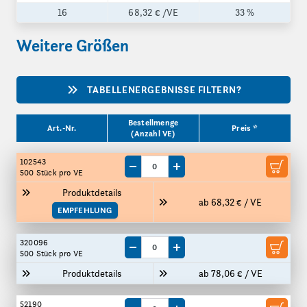
16
68,32 €
/VE
33 %
Weitere Größen
TABELLENERGEBNISSE FILTERN?
Produktgrößen
Bestellmenge
Art.-Nr.
Preis *
(Anzahl VE)
102543
Menge um eine VE reduzieren
Menge um eine VE erhöhen
500 Stück
pro VE
Produktdetails
ab 68,32 € / VE
EMPFEHLUNG
320096
Menge um eine VE reduzieren
Menge um eine VE erhöhen
500 Stück
pro VE
Produktdetails
ab 78,06 € / VE
52190