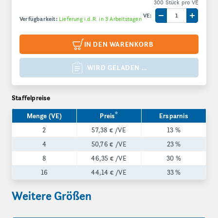
300 Stück pro VE
VE:
Verfügbarkeit:
Lieferung i.d.R. in 3 Arbeitstagen
Menge um eine V
Menge 
IN DEN WARENKORB
WIRD GELADEN …
Staffelpreise
*
Menge (VE)
Preis
Ersparnis
2
57,38 €
/VE
13 %
4
50,76 €
/VE
23 %
8
46,35 €
/VE
30 %
16
44,14 €
/VE
33 %
Weitere Größen