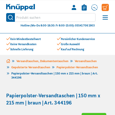
Knüppel
Produkt suchen
Suche
Hotline (Mo-Do 8:00-16:30: Fr 8:00-15:00): 05541 706 1903
Zum Inhalt springen
Kein Mindestbestellwert
Persönlicher Kundenservice
Keine Versandkosten
Große Auswahl
Schnelle Lieferung
Kauf auf Rechnung
Versandtaschen, Dokumententaschen
Versandtaschen
Gepolsterte Versandtaschen
Papierpolster-Versandtaschen
Papierpolster-Versandtaschen | 150 mm x 215 mm | braun | Art.
344196
Papierpolster-Versandtaschen | 150 mm x
215 mm | braun | Art. 344196