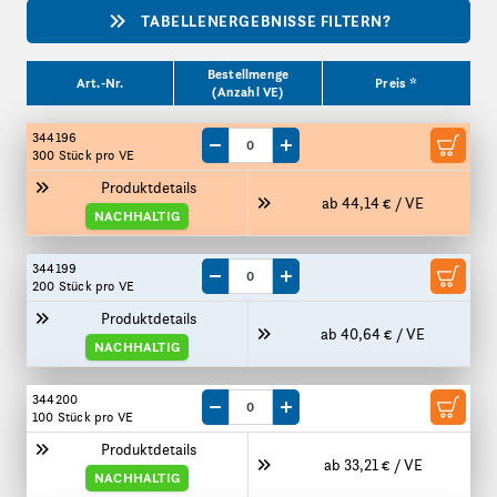
TABELLENERGEBNISSE FILTERN?
Produktgrößen
Bestellmenge
Art.-Nr.
Preis *
(Anzahl VE)
344196
Menge um eine VE reduzieren
Menge um eine VE erhöhen
300 Stück
pro VE
Produktdetails
ab 44,14 € / VE
NACHHALTIG
344199
Menge um eine VE reduzieren
Menge um eine VE erhöhen
200 Stück
pro VE
Produktdetails
ab 40,64 € / VE
NACHHALTIG
344200
Menge um eine VE reduzieren
Menge um eine VE erhöhen
100 Stück
pro VE
Produktdetails
ab 33,21 € / VE
NACHHALTIG