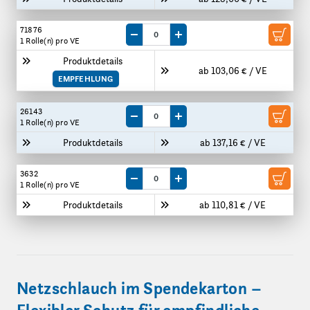
71876
Menge um eine VE reduzieren
Menge um eine VE erhöhen
1 Rolle(n)
pro VE
Produktdetails
ab 103,06 € / VE
EMPFEHLUNG
26143
Menge um eine VE reduzieren
Menge um eine VE erhöhen
1 Rolle(n)
pro VE
Produktdetails
ab 137,16 € / VE
3632
Menge um eine VE reduzieren
Menge um eine VE erhöhen
1 Rolle(n)
pro VE
Produktdetails
ab 110,81 € / VE
Netzschlauch im Spendekarton –