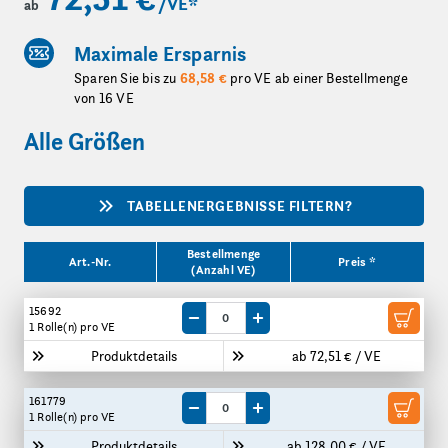
/VE
*
ab
Maximale Ersparnis
Sparen Sie bis zu
68,58 €
pro VE ab einer Bestellmenge
von 16 VE
Alle Größen
TABELLENERGEBNISSE FILTERN?
Produktgrößen
Bestellmenge
Art.-Nr.
Preis *
(Anzahl VE)
15692
Menge um eine VE reduzieren
Menge um eine VE erhöhen
1 Rolle(n)
pro VE
Produktdetails
ab 72,51 € / VE
161779
Menge um eine VE reduzieren
Menge um eine VE erhöhen
1 Rolle(n)
pro VE
Produktdetails
ab 128,00 € / VE