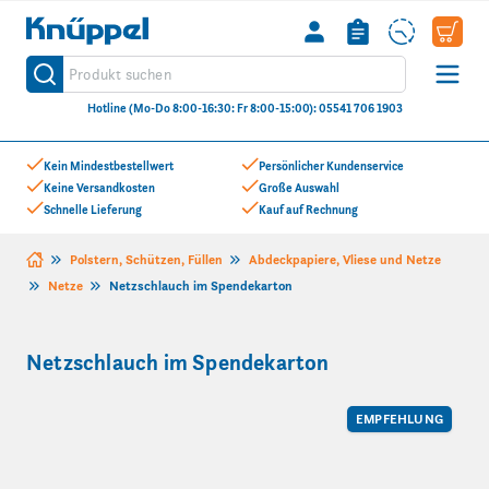
Knüppel
Produkt suchen
Suche
Hotline (Mo-Do 8:00-16:30: Fr 8:00-15:00): 05541 706 1903
Zum Inhalt springen
Kein Mindestbestellwert
Persönlicher Kundenservice
Keine Versandkosten
Große Auswahl
Schnelle Lieferung
Kauf auf Rechnung
Polstern, Schützen, Füllen
Abdeckpapiere, Vliese und Netze
Netze
Netzschlauch im Spendekarton
Netzschlauch im Spendekarton
EMPFEHLUNG