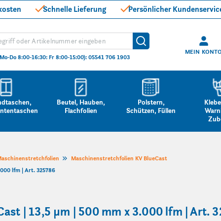
kosten
Schnelle Lieferung
Persönlicher Kundenservic
hen
Suche
MEIN KONT
(Mo-Do 8:00-16:30: Fr 8:00-15:00): 05541 706 1903
ndtaschen,
Beutel, Hauben,
Polstern,
Klebe
ntentaschen
Flachfolien
Schützen, Füllen
Warn
Zub
aschinenstretchfolien
Maschinenstretchfolien KV BlueCast
000 lfm | Art. 325786
ast | 13,5 µm | 500 mm x 3.000 lfm | Art. 