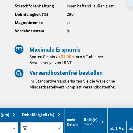
Stretchfolienhaftung
innen haftend, außen glatt
Dehnfähigkeit (%)
280
Magnetbremse
ja
Vordehnsystem
ja
Maximale Ersparnis
Sparen Sie bis zu
31,90 €
pro VE ab einer
Bestellmenge von 16 VE
Versandkostenfrei bestellen
Im Standardversand erhalten Sie die Ware ohne
Mindestbestellwert komplett versandkostenfrei.
 (µm)
Dehnfähigkeit (%)
Rolle(n)
mehr
pro VE
Details
ab 1 VE
a