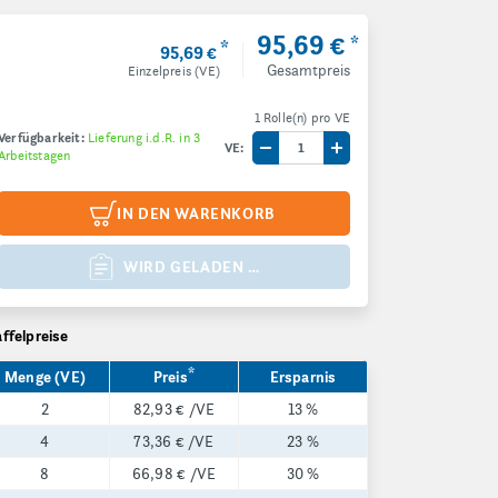
95,69 €
*
*
95,69 €
Gesamtpreis
Einzelpreis (VE)
1 Rolle(n) pro VE
Verfügbarkeit:
Lieferung i.d.R. in 3
VE:
Arbeitstagen
Menge um eine VE reduzieren
Menge um eine VE e
IN DEN WARENKORB
WIRD GELADEN …
affelpreise
*
Menge (VE)
Preis
Ersparnis
2
82,93 €
/VE
13 %
4
73,36 €
/VE
23 %
8
66,98 €
/VE
30 %