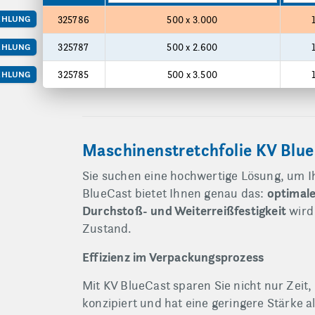
ionen
Produktgrößen
EHLUNG
325786
500 x 3.000
325787
500 x 2.600
EHLUNG
325785
500 x 3.500
EHLUNG
Maschinenstretchfolie KV Blue
Sie suchen eine hochwertige Lösung, um Ihr
optimal
BlueCast bietet Ihnen genau das:
Durchstoß- und Weiterreißfestigkeit
wird
Zustand.
Effizienz im Verpackungsprozess
Mit KV BlueCast sparen Sie nicht nur Zeit,
konzipiert und hat eine geringere Stärke a