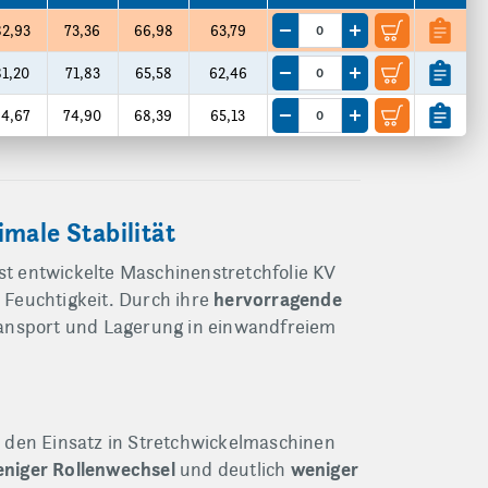
82,93
73,36
66,98
63,79
Menge um eine VE reduzieren
Menge um eine VE e
81,20
71,83
65,58
62,46
Menge um eine VE reduzieren
Menge um eine VE e
4,67
74,90
68,39
65,13
Menge um eine VE reduzieren
Menge um eine VE e
male Stabilität
bst entwickelte Maschinenstretchfolie KV
hervorragende
Feuchtigkeit. Durch ihre
ansport und Lagerung in einwandfreiem
ür den Einsatz in Stretchwickelmaschinen
niger Rollenwechsel
weniger
und deutlich