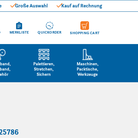
e
Große Auswahl
Kauf auf Rechnung
O
MERKLISTE
QUICKORDER
SHOPPING CART
band,
Palettieren,
Maschinen,
band,
Stretchen,
Packtische,
ehör
Sichern
Werkzeuge
325786