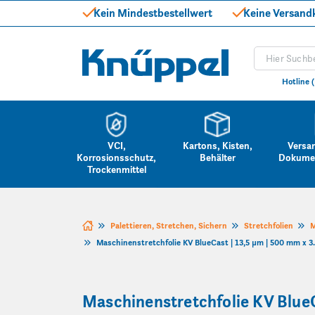
Kein Mindestbestellwert
Keine Versand
Produkt suc
Knüppel
Hotline 
VCI,
Kartons, Kisten,
Versa
Korrosionsschutz,
Behälter
Dokume
Trockenmittel
Zum Inhalt springen
Palettieren, Stretchen, Sichern
Stretchfolien
M
Maschinenstretchfolie KV BlueCast | 13,5 µm | 500 mm x 3.
Maschinenstretchfolie KV BlueC