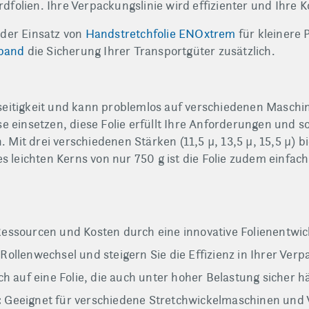
dfolien. Ihre Verpackungslinie wird effizienter und Ihre K
 der Einsatz von
Handstretchfolie ENOxtrem
für kleinere 
band
die Sicherung Ihrer Transportgüter zusätzlich.
seitigkeit und kann problemlos auf verschiedenen Maschin
einsetzen, diese Folie erfüllt Ihre Anforderungen und s
it drei verschiedenen Stärken (11,5 µ, 13,5 µ, 15,5 µ) bie
 leichten Kerns von nur 750 g ist die Folie zudem einfa
essourcen und Kosten durch eine innovative Folienentwic
ollenwechsel und steigern Sie die Effizienz in Ihrer Verp
ch auf eine Folie, die auch unter hoher Belastung sicher hä
:
Geeignet für verschiedene Stretchwickelmaschinen und