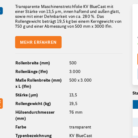
Transparente Maschinenstretchfolie KV BlueCast mit
G
einer Stärke von 13,5 µm, innen haftend und außen glatt,
sowie mit einer Dehnbarkeit von ca. 280 %. Das
Rollengewicht beträgt 19,5 kg bei einem Kerngewicht von
750 g und einer Abmessung von 500 mm x 3000 lfm.
MEHR ERFAHREN
Rollenbreite (mm)
500
Rollenlänge (lfm)
3.000
Maße Rollenbreite (mm)
500 x 3.000
x L (lfm)
St
Stärke (µm)
13,5
Rollengewicht (kg)
19,5
Hülsendurchmesser
76 mm
(mm)
Farbe
transparent
Typenbezeichnung
KV BlueCast