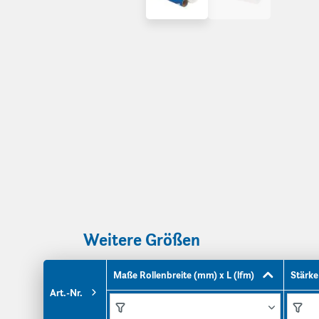
Weitere Größen
Maße Rollenbreite (mm) x L (lfm)
Stärke
Art.-Nr.
Funktionen