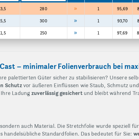
13,5
280
1
95,69
15,5
300
1
93,70
11,5
250
1
97,69
8
Cast – minimaler Folienverbrauch bei maxi
e palettierten Güter sicher zu stabilisieren? Unsere sel
en Schutz
vor äußeren Einflüssen wie Staub, Schmutz und 
zuverlässig gesichert
 Ihre Ladung
und bleibt während Tr
 sondern auch Material. Die Stretchfolie wurde speziell f
we
ls handelsübliche Standardfolien. Das bedeutet für Sie: