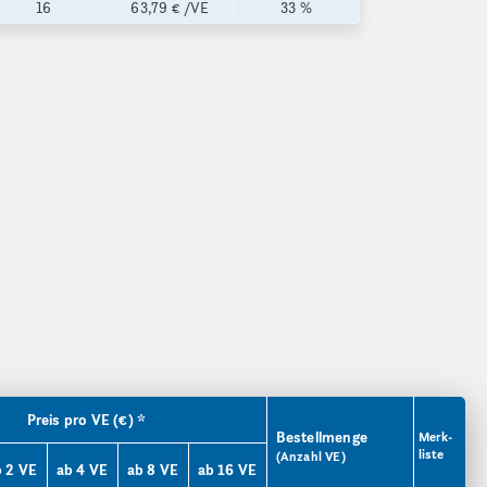
16
63,79 €
/VE
33 %
Preis pro VE (€) *
Bestellmenge
Merk­
liste
(Anzahl VE)
b 2 VE
ab 4 VE
ab 8 VE
ab 16 VE