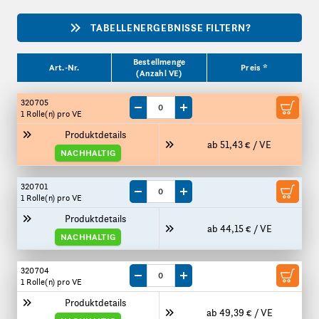
TABELLENERGEBNISSE FILTERN?
Produktgrößen
Bestellmenge
Art.-Nr.
Preis *
(Anzahl VE)
320705
Menge um eine VE reduzieren
Menge um eine VE erhöhen
1 Rolle(n)
pro VE
Produktdetails
ab 51,43 € / VE
NACHHALTIG
320701
Menge um eine VE reduzieren
Menge um eine VE erhöhen
1 Rolle(n)
pro VE
Produktdetails
ab 44,15 € / VE
NACHHALTIG
320704
Menge um eine VE reduzieren
Menge um eine VE erhöhen
1 Rolle(n)
pro VE
Produktdetails
ab 49,39 € / VE