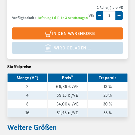
1 Rolle(n) pro VE
VE:
Verfügbarkeit:
Lieferung i.d.R. in 3 Arbeitstagen
Menge um eine V
Menge 
IN DEN WARENKORB
WIRD GELADEN …
Staffelpreise
*
Menge (VE)
Preis
Ersparnis
2
66,86 €
/VE
13 %
4
59,15 €
/VE
23 %
8
54,00 €
/VE
30 %
16
51,43 €
/VE
33 %
Weitere Größen