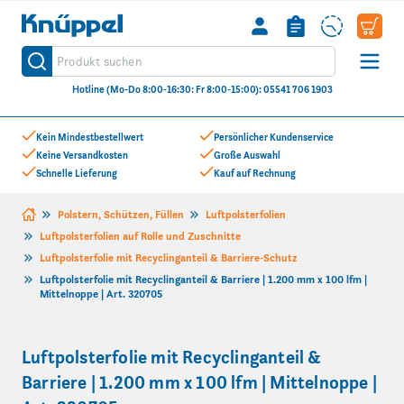
Knüppel
Produkt suchen
Suche
Hotline (Mo-Do 8:00-16:30: Fr 8:00-15:00): 05541 706 1903
Zum Inhalt springen
Kein Mindestbestellwert
Persönlicher Kundenservice
Keine Versandkosten
Große Auswahl
Schnelle Lieferung
Kauf auf Rechnung
Polstern, Schützen, Füllen
Luftpolsterfolien
Luftpolsterfolien auf Rolle und Zuschnitte
Luftpolsterfolie mit Recyclinganteil & Barriere-Schutz
Luftpolsterfolie mit Recyclinganteil & Barriere | 1.200 mm x 100 lfm |
Mittelnoppe | Art. 320705
Luftpolsterfolie mit Recyclinganteil &
Barriere | 1.200 mm x 100 lfm | Mittelnoppe |