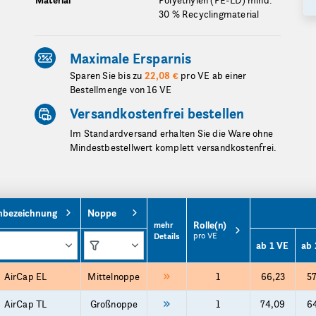
Material
Polyethylen (PE-LD) mind.
30 % Recyclingmaterial
Maximale Ersparnis
Sparen Sie bis zu
22,08 €
pro VE ab einer
Bestellmenge von 16 VE
Versandkostenfrei bestellen
Im Standardversand erhalten Sie die Ware ohne
Mindestbestellwert komplett versandkostenfrei.
nbezeichnung
Noppe
Rolle(n)
mehr
pro VE
Details
ab 1 VE
ab 
AirCap EL
Mittelnoppe
1
66,23
57
AirCap TL
Großnoppe
1
74,09
64