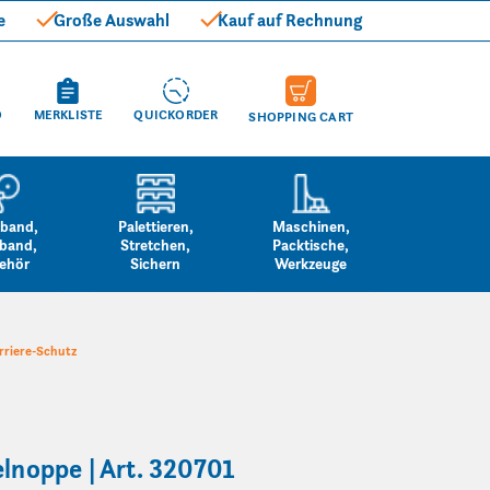
e
Große Auswahl
Kauf auf Rechnung
O
MERKLISTE
QUICKORDER
SHOPPING CART
band,
Palettieren,
Maschinen,
band,
Stretchen,
Packtische,
ehör
Sichern
Werkzeuge
arriere-Schutz
elnoppe | Art. 320701