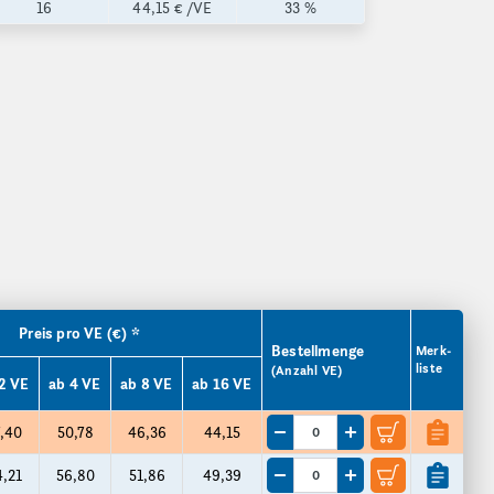
16
44,15 €
/VE
33 %
Preis pro VE (€) *
Bestellmenge
Merk­
liste
(Anzahl VE)
2 VE
ab 4 VE
ab 8 VE
ab 16 VE
,40
50,78
46,36
44,15
Menge um eine VE reduzieren
Menge um eine VE er
,21
56,80
51,86
49,39
Menge um eine VE reduzieren
Menge um eine VE er