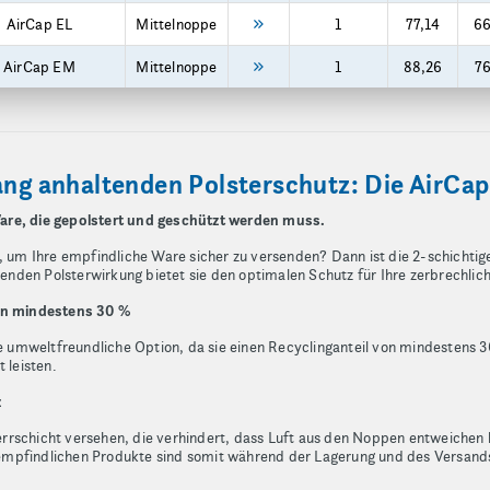
AirCap EL
Mittelnoppe
1
77,14
66
AirCap EM
Mittelnoppe
1
88,26
76
ang anhaltenden Polsterschutz: Die AirCap®
are, die gepolstert und geschützt werden muss.
, um Ihre empfindliche Ware sicher zu versenden? Dann ist die 2-schichtige
agenden Polsterwirkung bietet sie den optimalen Schutz für Ihre zerbrechli
von mindestens 30 %
ne umweltfreundliche Option, da sie einen Recyclinganteil von mindestens 
 leisten.
z
Sperrschicht versehen, die verhindert, dass Luft aus den Noppen entweichen
re empfindlichen Produkte sind somit während der Lagerung und des Versand