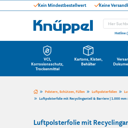
Kein Mindestbestellwert
Keine Versand
Produkt suc
Knüppel
Hotline 
VCI,
Kartons, Kisten,
Versa
Korrosionsschutz,
Behälter
Dokume
Trockenmittel
Zum Inhalt springen
Polstern, Schützen, Füllen
Luftpolsterfolien
Lu
Luftpolsterfolie mit Recyclinganteil & Barriere | 1.000 mm 
Luftpolsterfolie mit Recyclinga