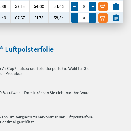
,86
59,15
54,00
51,43
Menge um eine VE reduzieren
Menge um eine VE er
,49
67,67
61,78
58,84
Menge um eine VE reduzieren
Menge um eine VE er
 Luftpolsterfolie
 AirCap® Luftpolsterfolie die perfekte Wahl für Sie!
chen Produkte.
30 % aufweist. Damit können Sie nicht nur Ihre Ware
 kann. Im Vergleich zu herkömmlicher Luftpolsterfolie
s optimal geschützt.