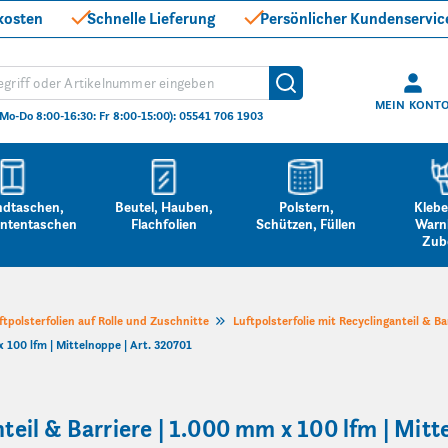
kosten
Schnelle Lieferung
Persönlicher Kundenservic
hen
Suche
MEIN KONT
(Mo-Do 8:00-16:30: Fr 8:00-15:00): 05541 706 1903
ndtaschen,
Beutel, Hauben,
Polstern,
Klebe
ntentaschen
Flachfolien
Schützen, Füllen
Warn
Zub
ftpolsterfolien auf Rolle und Zuschnitte
Luftpolsterfolie mit Recyclinganteil & B
x 100 lfm | Mittelnoppe | Art. 320701
nteil & Barriere | 1.000 mm x 100 lfm | Mitt