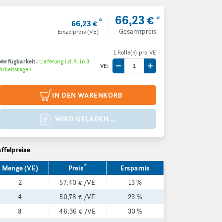
66,23 €
*
*
66,23 €
Gesamtpreis
Einzelpreis (VE)
1 Rolle(n) pro VE
Verfügbarkeit:
Lieferung i.d.R. in 3
VE:
Arbeitstagen
Menge um eine VE reduzieren
Menge um eine VE e
IN DEN WARENKORB
WIRD GELADEN …
affelpreise
*
Menge (VE)
Preis
Ersparnis
2
57,40 €
/VE
13 %
4
50,78 €
/VE
23 %
8
46,36 €
/VE
30 %