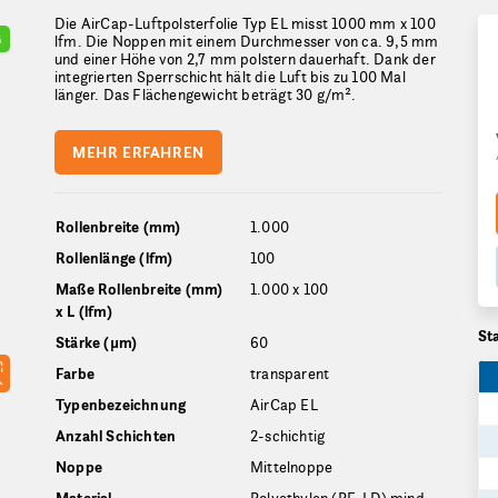
Die AirCap-Luftpolsterfolie Typ EL misst 1000 mm x 100
G
lfm. Die Noppen mit einem Durchmesser von ca. 9,5 mm
und einer Höhe von 2,7 mm polstern dauerhaft. Dank der
integrierten Sperrschicht hält die Luft bis zu 100 Mal
länger. Das Flächengewicht beträgt 30 g/m².
MEHR ERFAHREN
Rollenbreite (mm)
1.000
Rollenlänge (lfm)
100
Maße Rollenbreite (mm)
1.000 x 100
x L (lfm)
St
Stärke (µm)
60
Farbe
transparent
Typenbezeichnung
AirCap EL
Anzahl Schichten
2-schichtig
Noppe
Mittelnoppe