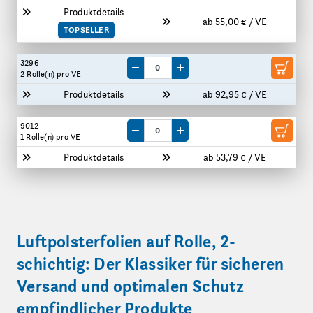
Produktdetails
ab 55,00 € / VE
TOPSELLER
3296
Menge um eine VE reduzieren
Menge um eine VE erhöhen
2 Rolle(n)
pro VE
Produktdetails
ab 92,95 € / VE
9012
Menge um eine VE reduzieren
Menge um eine VE erhöhen
1 Rolle(n)
pro VE
Produktdetails
ab 53,79 € / VE
Luftpolsterfolien auf Rolle, 2-
schichtig: Der Klassiker für sicheren
Versand und optimalen Schutz
empfindlicher Produkte