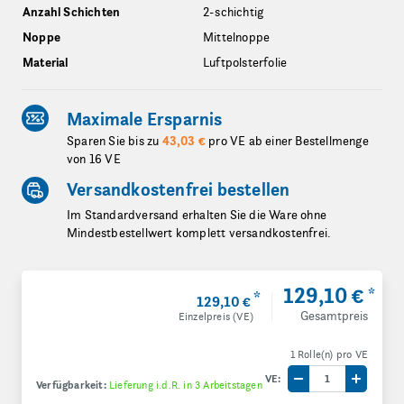
Anzahl Schichten
2-schichtig
Noppe
Mittelnoppe
Material
Luftpolsterfolie
Maximale Ersparnis
Sparen Sie bis zu
43,03 €
pro VE ab einer Bestellmenge
von 16 VE
Versandkostenfrei bestellen
Im Standardversand erhalten Sie die Ware ohne
Mindestbestellwert komplett versandkostenfrei.
129,10 €
*
*
129,10 €
Gesamtpreis
Einzelpreis (VE)
1 Rolle(n) pro VE
VE:
Verfügbarkeit:
Lieferung i.d.R. in 3 Arbeitstagen
Menge um eine V
Menge 