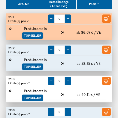
Produktgrößen
Bestellmenge
Art.-Nr.
Preis *
(Anzahl VE)
3291
Menge um eine VE reduzieren
Menge um eine VE erhöhen
1 Rolle(n)
pro VE
Produktdetails
ab 86,07 € / VE
TOPSELLER
3292
Menge um eine VE reduzieren
Menge um eine VE erhöhen
1 Rolle(n)
pro VE
Produktdetails
ab 58,35 € / VE
TOPSELLER
3293
Menge um eine VE reduzieren
Menge um eine VE erhöhen
1 Rolle(n)
pro VE
Produktdetails
ab 40,11 € / VE
TOPSELLER
3308
Menge um eine VE reduzieren
Menge um eine VE erhöhen
1 Rolle(n)
pro VE