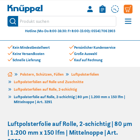
Knüppel
Produkt suchen
Suche
Hotline (Mo-Do 8:00-16:30: Fr 8:00-15:00): 05541 706 1903
Zum Inhalt springen
Kein Mindestbestellwert
Persönlicher Kundenservice
Keine Versandkosten
Große Auswahl
Schnelle Lieferung
Kauf auf Rechnung
Polstern, Schützen, Füllen
Luftpolsterfolien
Luftpolsterfolien auf Rolle und Zuschnitte
Luftpolsterfolien auf Rolle, 2-schichtig
Luftpolsterfolie auf Rolle, 2-schichtig | 80 µm | 1.200 mm x 150 lfm |
Mittelnoppe | Art. 3291
Luftpolsterfolie auf Rolle, 2-schichtig | 80 µm
| 1.200 mm x 150 lfm | Mittelnoppe | Art.