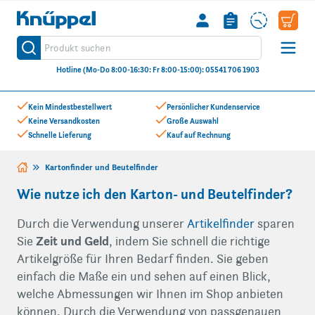
Knüppel
Produkt suchen
Suche
Hotline (Mo-Do 8:00-16:30: Fr 8:00-15:00): 05541 706 1903
Zum Inhalt springen
Kein Mindestbestellwert
Persönlicher Kundenservice
Keine Versandkosten
Große Auswahl
Schnelle Lieferung
Kauf auf Rechnung
Kartonfinder und Beutelfinder
Wie nutze ich den Karton- und Beutelfinder?
Durch die Verwendung unserer
Artikelfinder
sparen
Zeit und Geld
Sie
, indem Sie schnell die richtige
Artikelgröße für Ihren Bedarf finden. Sie geben
einfach die Maße ein und sehen auf einen Blick,
welche Abmessungen wir Ihnen im Shop anbieten
können. Durch die Verwendung von passgenauen