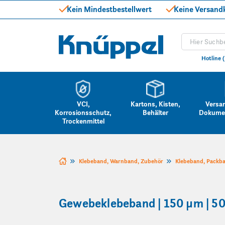
Kein Mindestbestellwert
Keine Versand
Produkt suc
Knüppel
Hotline 
VCI,
Kartons, Kisten,
Versa
Korrosionsschutz,
Behälter
Dokume
Trockenmittel
Zum Inhalt springen
Klebeband, Warnband, Zubehör
Klebeband, Packb
Gewebeklebeband | 150 µm | 50 m