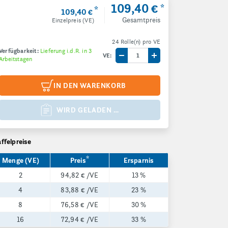
109,40 €
*
*
109,40 €
Gesamtpreis
Einzelpreis (VE)
24 Rolle(n) pro VE
Verfügbarkeit:
Lieferung i.d.R. in 3
VE:
Arbeitstagen
Menge um eine VE reduzieren
Menge um eine VE e
IN DEN WARENKORB
WIRD GELADEN …
affelpreise
*
Menge (VE)
Preis
Ersparnis
2
94,82 €
/VE
13 %
4
83,88 €
/VE
23 %
8
76,58 €
/VE
30 %
16
72,94 €
/VE
33 %