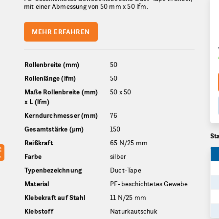
mit einer Abmessung von 50 mm x 50 lfm.
MEHR ERFAHREN
Rollenbreite (mm)
50
Rollenlänge (lfm)
50
Maße Rollenbreite (mm)
50 x 50
x L (lfm)
Kerndurchmesser (mm)
76
Gesamtstärke (µm)
150
St
Reißkraft
65 N/25 mm
Farbe
silber
Typenbezeichnung
Duct-Tape
Material
PE-beschichtetes Gewebe
Klebekraft auf Stahl
11 N/25 mm
Klebstoff
Naturkautschuk