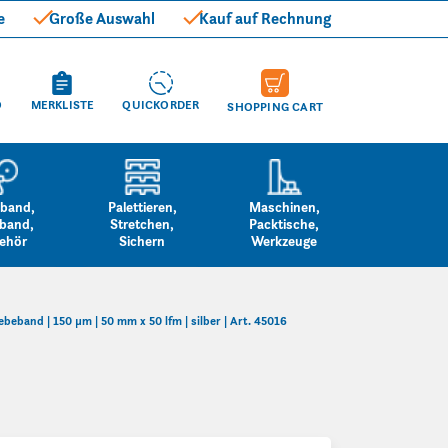
e
Große Auswahl
Kauf auf Rechnung
O
MERKLISTE
QUICKORDER
SHOPPING CART
band,
Palettieren,
Maschinen,
band,
Stretchen,
Packtische,
ehör
Sichern
Werkzeuge
beband | 150 µm | 50 mm x 50 lfm | silber | Art. 45016