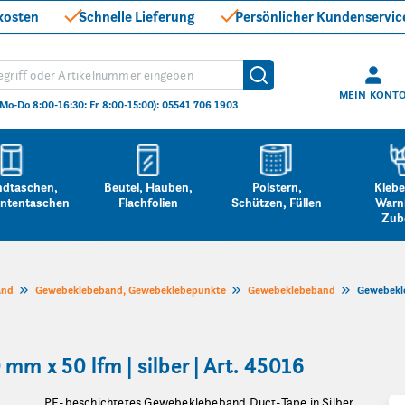
kosten
Schnelle Lieferung
Persönlicher Kundenservic
hen
Suche
MEIN KONT
(Mo-Do 8:00-16:30: Fr 8:00-15:00): 05541 706 1903
ndtaschen,
Beutel, Hauben,
Polstern,
Klebe
ntentaschen
Flachfolien
Schützen, Füllen
Warn
Zub
and
Gewebeklebeband, Gewebeklebepunkte
Gewebeklebeband
Gewebekle
m x 50 lfm | silber | Art. 45016
PE-beschichtetes Gewebeklebeband Duct-Tape in Silber,