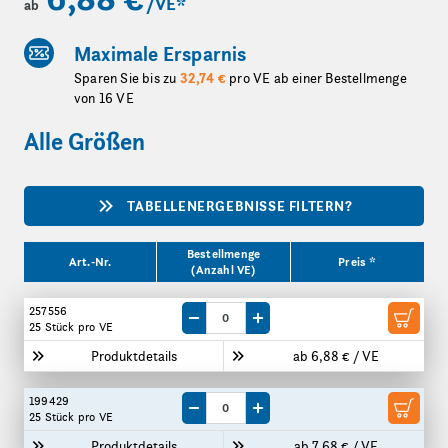
/VE
*
ab
Maximale Ersparnis
Sparen Sie bis zu
32,74 €
pro VE ab einer Bestellmenge
von 16 VE
Alle Größen
TABELLENERGEBNISSE FILTERN?
Produktgrößen
Bestellmenge
Art.-Nr.
Preis *
(Anzahl VE)
257556
Menge um eine VE reduzieren
Menge um eine VE erhöhen
25 Stück
pro VE
Produktdetails
ab 6,88 € / VE
199429
Menge um eine VE reduzieren
Menge um eine VE erhöhen
25 Stück
pro VE
Produktdetails
ab 7,68 € / VE