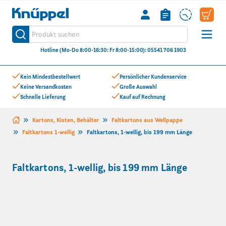
Knüppel
Produkt suchen
Suche
Hotline (Mo-Do 8:00-16:30: Fr 8:00-15:00): 05541 706 1903
Zum Inhalt springen
Kein Mindestbestellwert
Persönlicher Kundenservice
Keine Versandkosten
Große Auswahl
Schnelle Lieferung
Kauf auf Rechnung
Kartons, Kisten, Behälter
Faltkartons aus Wellpappe
Faltkartons 1-wellig
Faltkartons, 1-wellig, bis 199 mm Länge
Faltkartons, 1-wellig, bis 199 mm Länge