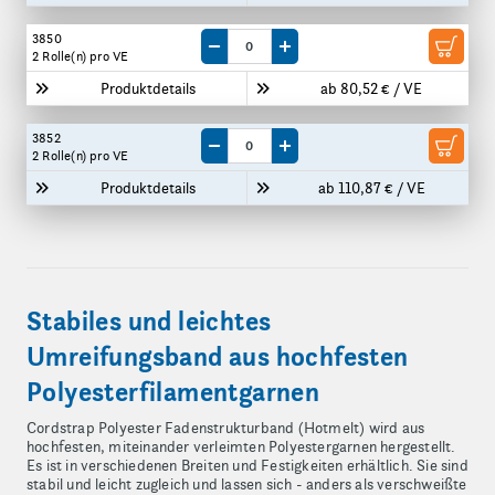
3850
Menge um eine VE reduzieren
Menge um eine VE erhöhen
2 Rolle(n)
pro VE
Produktdetails
ab 80,52 € / VE
3852
Menge um eine VE reduzieren
Menge um eine VE erhöhen
2 Rolle(n)
pro VE
Produktdetails
ab 110,87 € / VE
Stabiles und leichtes
Umreifungsband aus hochfesten
Polyesterfilamentgarnen
Cordstrap Polyester Fadenstrukturband (Hotmelt) wird aus
hochfesten, miteinander verleimten Polyestergarnen hergestellt.
Es ist in verschiedenen Breiten und Festigkeiten erhältlich. Sie sind
stabil und leicht zugleich und lassen sich - anders als verschweißte