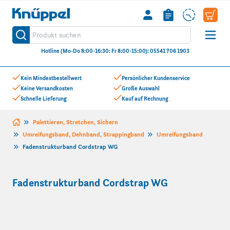
Knüppel
Produkt suchen
Suche
Hotline (Mo-Do 8:00-16:30: Fr 8:00-15:00): 05541 706 1903
Zum Inhalt springen
Kein Mindestbestellwert
Persönlicher Kundenservice
Keine Versandkosten
Große Auswahl
Schnelle Lieferung
Kauf auf Rechnung
Palettieren, Stretchen, Sichern
Umreifungsband, Dehnband, Strappingband
Umreifungsband
Fadenstrukturband Cordstrap WG
Fadenstrukturband Cordstrap WG