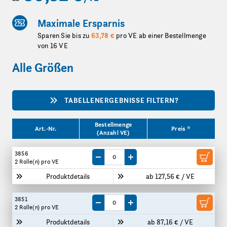
Maximale Ersparnis
Sparen Sie bis zu
63,78 €
pro VE ab einer Bestellmenge
von 16 VE
Alle Größen
TABELLENERGEBNISSE FILTERN?
Produktgrößen
Bestellmenge
Art.-Nr.
Preis *
(Anzahl VE)
3856
Menge um eine VE reduzieren
Menge um eine VE erhöhen
2 Rolle(n)
pro VE
Produktdetails
ab 127,56 € / VE
3851
Menge um eine VE reduzieren
Menge um eine VE erhöhen
2 Rolle(n)
pro VE
Produktdetails
ab 87,16 € / VE