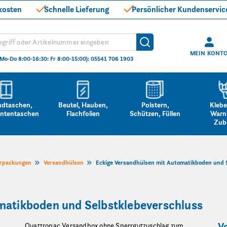
kosten
Schnelle Lieferung
Persönlicher Kundenservic
hen
Suche
MEIN KONT
(Mo-Do 8:00-16:30: Fr 8:00-15:00): 05541 706 1903
ndtaschen,
Beutel, Hauben,
Polstern,
Klebe
ntentaschen
Flachfolien
Schützen, Füllen
Warn
Zub
erpackungen
Versandhülsen
Eckige Versandhülsen mit Automatikboden und 
matikboden und Selbstklebeverschluss
Vo
Quattropac Versandbox ohne Sperrgutzuschlag zum