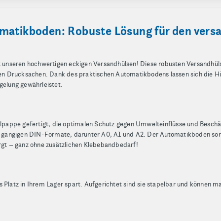
matikboden: Robuste Lösung für den vers
it unseren hochwertigen eckigen Versandhülsen! Diese robusten Versandhüls
en Drucksachen. Dank des praktischen Automatikbodens lassen sich die 
gelung gewährleistet.
ellpappe gefertigt, die optimalen Schutz gegen Umwelteinflüsse und Besc
le gängigen DIN-Formate, darunter A0, A1 und A2. Der Automatikboden sorgt
orgt – ganz ohne zusätzlichen Klebebandbedarf!
 Platz in Ihrem Lager spart. Aufgerichtet sind sie stapelbar und können ma