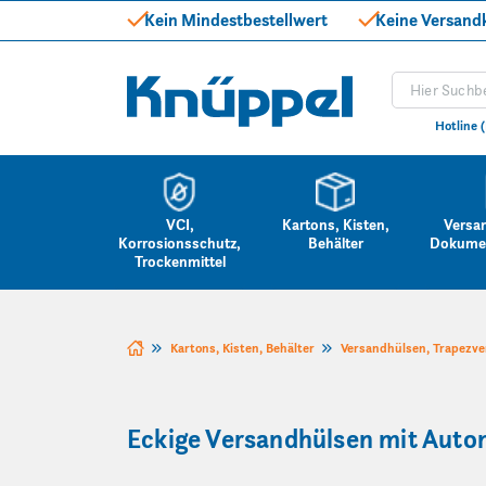
Kein Mindestbestellwert
Keine Versand
Produkt suc
Knüppel
Hotline 
VCI,
Kartons, Kisten,
Versa
Korrosionsschutz,
Behälter
Dokume
Trockenmittel
Zum Inhalt springen
Kartons, Kisten, Behälter
Versandhülsen, Trapezv
Eckige Versandhülsen mit Auto