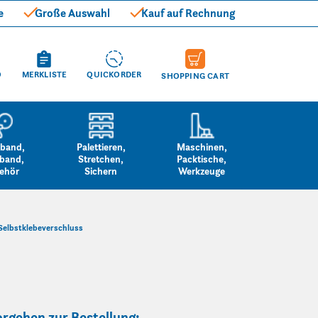
e
Große Auswahl
Kauf auf Rechnung
O
MERKLISTE
QUICKORDER
SHOPPING CART
band,
Palettieren,
Maschinen,
band,
Stretchen,
Packtische,
ehör
Sichern
Werkzeuge
Selbstklebeverschluss
rgehen zur Bestellung: