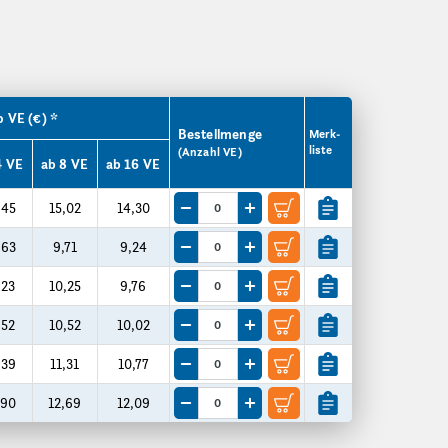
o VE (€) *
Bestellmenge
Merk­
liste
(Anzahl VE)
4 VE
ab 8 VE
ab 16 VE
,45
15,02
14,30
Menge um eine VE reduzieren
Menge um eine VE erhöhen
,63
9,71
9,24
Menge um eine VE reduzieren
Menge um eine VE erhöhen
,23
10,25
9,76
Menge um eine VE reduzieren
Menge um eine VE erhöhen
,52
10,52
10,02
Menge um eine VE reduzieren
Menge um eine VE erhöhen
,39
11,31
10,77
Menge um eine VE reduzieren
Menge um eine VE erhöhen
,90
12,69
12,09
Menge um eine VE reduzieren
Menge um eine VE erhöhen