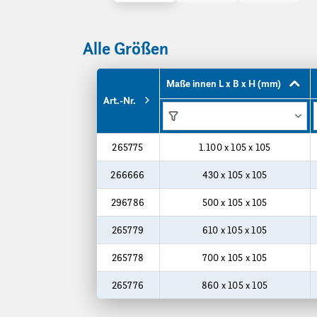
Alle Größen
Maße innen L x B x H (mm)
Art.-Nr.
Funktionen
Funktionen
Produktgrößen
265775
1.100 x 105 x 105
266666
430 x 105 x 105
296786
500 x 105 x 105
265779
610 x 105 x 105
265778
700 x 105 x 105
265776
860 x 105 x 105