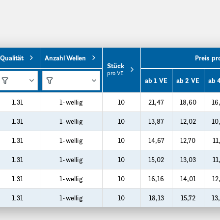
Qualität
Anzahl Wellen
Preis pr
Stück
pro VE
ab 1 VE
ab 2 VE
ab 
1.31
1-wellig
10
21,47
18,60
16
1.31
1-wellig
10
13,87
12,02
10
1.31
1-wellig
10
14,67
12,70
11
1.31
1-wellig
10
15,02
13,03
11
1.31
1-wellig
10
16,16
14,01
12
1.31
1-wellig
10
18,13
15,72
13