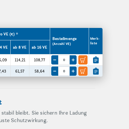
ro VE (€) *
Bestellmenge
Merk­
liste
(Anzahl VE)
 4 VE
ab 8 VE
ab 16 VE
5,09
114,21
108,77
Menge um eine VE reduzieren
Menge um eine VE erhöhen
7,43
61,57
58,64
Menge um eine VE reduzieren
Menge um eine VE erhöhen
t
stabil bleibt. Sie sichern Ihre Ladung
buste Schutzwirkung.