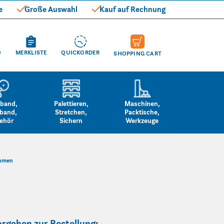
e
Große Auswahl
Kauf auf Rechnung
O
MERKLISTE
QUICKORDER
SHOPPING CART
band,
Palettieren,
Maschinen,
band,
Stretchen,
Packtische,
ehör
Sichern
Werkzeuge
ahmen
rgehen zur Bestellung: