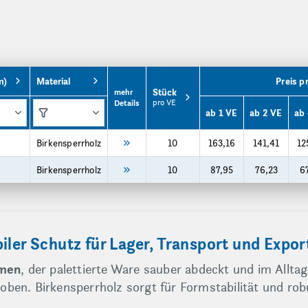
m)
Material
Preis p
Stück
mehr
pro VE
Details
ab 1 VE
ab 2 VE
ab
Birkensperrholz
10
163,16
141,41
12
Birkensperrholz
10
87,95
76,23
6
iler Schutz für Lager, Transport und Expor
hmen
, der palettierte Ware sauber abdeckt und im Alltag 
ben. Birkensperrholz sorgt für Formstabilität und ro