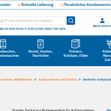
kosten
Schnelle Lieferung
Persönlicher Kundenservic
hen
Suche
MEIN KONT
(Mo-Do 8:00-16:30: Fr 8:00-15:00): 05541 706 1903
ndtaschen,
Beutel, Hauben,
Polstern,
Klebe
ntentaschen
Flachfolien
Schützen, Füllen
Warn
Zub
tzrahmen, Holzfaltkisten
Aufsatzrahmen und Zubehör
Deckel für Aufsatzr
Vo
Stabiler Deckel aus Birkensperrholz für Aufsatzrahmen.