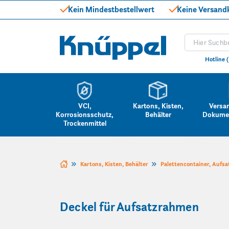
Kein Mindestbestellwert
Keine Versand
Produkt suc
Knüppel
Hotline 
VCI,
Kartons, Kisten,
Versa
Korrosionsschutz,
Behälter
Dokume
Trockenmittel
Zum Inhalt springen
Kartons, Kisten, Behälter
Palettencontainer, Aufsa
Deckel für Aufsatzrahmen