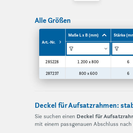
Alle Größen
Maße L x B (mm)
Stärke (m
Art.-Nr.
Funktionen
Funktionen
Produktgrößen
285228
1.200 x 800
6
287237
800 x 600
6
Deckel für Aufsatzrahmen: stab
Sie suchen einen
Deckel für Aufsatzra
mit einem passgenauen Abschluss nach o