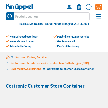
Knüppel
Produkt suchen
Suche
Hotline (Mo-Do 8:00-16:30: Fr 8:00-15:00): 05541 706 1903
Zum Inhalt springen
Kein Mindestbestellwert
Persönlicher Kundenservice
Keine Versandkosten
Große Auswahl
Schnelle Lieferung
Kauf auf Rechnung
Kartons, Kisten, Behälter
Kartons mit Schutz vor elektrostatischen Entladungen (ESD)
ESD Mehrzweckkartons
Cortronic Customer Store Container
Cortronic Customer Store Container