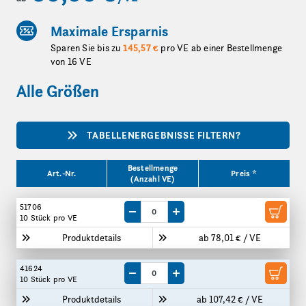
Maximale Ersparnis
Sparen Sie bis zu
145,57 €
pro VE ab einer Bestellmenge
von 16 VE
Alle Größen
TABELLENERGEBNISSE FILTERN?
Produktgrößen
Bestellmenge
Art.-Nr.
Preis *
(Anzahl VE)
51706
Menge um eine VE reduzieren
Menge um eine VE erhöhen
10 Stück
pro VE
Produktdetails
ab 78,01 € / VE
41624
Menge um eine VE reduzieren
Menge um eine VE erhöhen
10 Stück
pro VE
Produktdetails
ab 107,42 € / VE