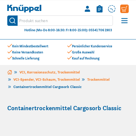
Knüppel
Produkt suchen
Suche
Hotline (Mo-Do 8:00-16:30: Fr 8:00-15:00): 05541 706 1903
Zum Inhalt springen
Kein Mindestbestellwert
Persönlicher Kundenservice
Keine Versandkosten
Große Auswahl
Schnelle Lieferung
Kauf auf Rechnung
VCI, Korrosionsschutz, Trockenmittel
VCI-Spender, VCI-Schaum, Trockenmittel
Trockenmittel
Containertrockenmittel Cargosorb Classic
Containertrockenmittel Cargosorb Classic