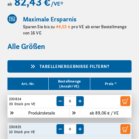
82,43 €
/VE
*
ab
Maximale Ersparnis
Sparen Sie bis zu
44,53 €
pro VE ab einer Bestellmenge
von 16 VE
Alle Größen
TABELLENERGEBNISSE FILTERN?
Produktgrößen
Bestellmenge
Art.-Nr.
Preis *
(Anzahl VE)
230824
Menge um eine VE reduzieren
Menge um eine VE erhöhen
20 Stück
pro VE
Produktdetails
ab 89,06 € / VE
230825
Menge um eine VE reduzieren
Menge um eine VE erhöhen
10 Stück
pro VE