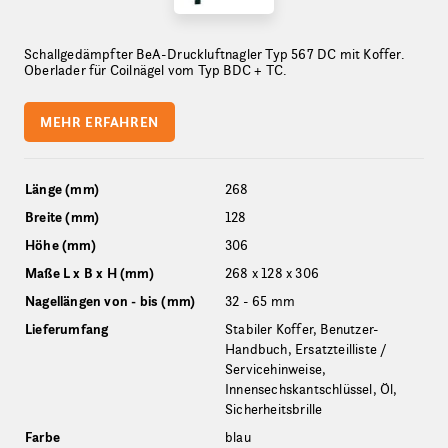
Schallgedämpfter BeA-Druckluftnagler Typ 567 DC mit Koffer.
Oberlader für Coilnägel vom Typ BDC + TC.
MEHR ERFAHREN
Länge (mm)
268
Breite (mm)
128
Höhe (mm)
306
Maße L x B x H (mm)
268 x 128 x 306
Nagellängen von - bis (mm)
32 - 65 mm
Lieferumfang
Stabiler Koffer, Benutzer-
Handbuch, Ersatzteilliste /
Servicehinweise,
Innensechskantschlüssel, Öl,
Sicherheitsbrille
Farbe
blau