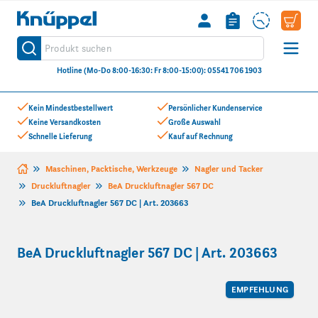
Knüppel
Produkt suchen
Suche
Hotline (Mo-Do 8:00-16:30: Fr 8:00-15:00): 05541 706 1903
Zum Inhalt springen
Kein Mindestbestellwert
Persönlicher Kundenservice
Keine Versandkosten
Große Auswahl
Schnelle Lieferung
Kauf auf Rechnung
Maschinen, Packtische, Werkzeuge
Nagler und Tacker
Druckluftnagler
BeA Druckluftnagler 567 DC
BeA Druckluftnagler 567 DC | Art. 203663
BeA Druckluftnagler 567 DC | Art. 203663
EMPFEHLUNG