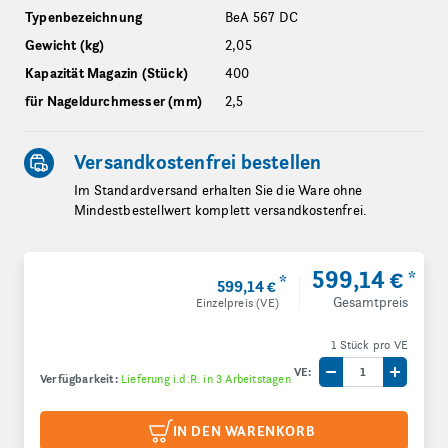
Typenbezeichnung
BeA 567 DC
Gewicht (kg)
2,05
Kapazität Magazin (Stück)
400
für Nageldurchmesser (mm)
2,5
Versandkostenfrei bestellen
Im Standardversand erhalten Sie die Ware ohne
Mindestbestellwert komplett versandkostenfrei.
599,14 €
*
*
599,14 €
Gesamtpreis
Einzelpreis (VE)
1 Stück pro VE
VE:
Verfügbarkeit:
Lieferung i.d.R. in 3 Arbeitstagen
Menge um eine V
Menge 
IN DEN WARENKORB