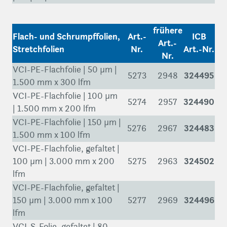
frühere
Flach- und Schrumpffolien,
Art.-
ICB
Art.-
Stretchfolien
Nr.
Art.-Nr.
Nr.
VCI-PE-Flachfolie | 50 µm |
324495
5273
2948
1.500 mm x 300 lfm
VCI-PE-Flachfolie | 100 µm
324490
5274
2957
| 1.500 mm x 200 lfm
VCI-PE-Flachfolie | 150 µm |
324483
5276
2967
1.500 mm x 100 lfm
VCI-PE-Flachfolie, gefaltet |
324502
100 µm | 3.000 mm x 200
5275
2963
lfm
VCI-PE-Flachfolie, gefaltet |
324496
150 µm | 3.000 mm x 100
5277
2969
lfm
VCI-S-Folie, gefaltet | 80