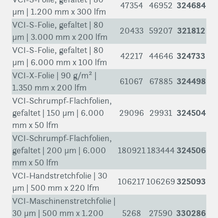
324684
47354
46952
µm | 1.200 mm x 300 lfm
VCI-S-Folie, gefaltet | 80
321812
20433
59207
µm | 3.000 mm x 200 lfm
VCI-S-Folie, gefaltet | 80
324733
42217
44646
µm | 6.000 mm x 100 lfm
VCI-X-Folie | 90 g/m² |
324498
61067
67885
1.350 mm x 200 lfm
VCI-Schrumpf-Flachfolien,
324504
gefaltet | 150 µm | 6.000
29096
29931
mm x 50 lfm
VCI-Schrumpf-Flachfolien,
324506
gefaltet | 200 µm | 6.000
180921
183444
mm x 50 lfm
VCI-Handstretchfolie | 30
325093
106217
106269
µm | 500 mm x 220 lfm
VCI-Maschinenstretchfolie |
330286
30 µm | 500 mm x 1.200
5268
27590