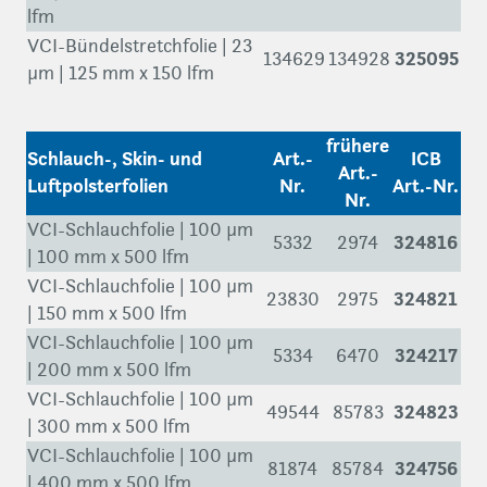
lfm
VCI-Bündelstretchfolie | 23
325095
134629
134928
µm | 125 mm x 150 lfm
frühere
Schlauch-, Skin- und
Art.-
ICB
Art.-
Luftpolsterfolien
Nr.
Art.-Nr.
Nr.
VCI-Schlauchfolie | 100 µm
324816
5332
2974
| 100 mm x 500 lfm
VCI-Schlauchfolie | 100 µm
324821
23830
2975
| 150 mm x 500 lfm
VCI-Schlauchfolie | 100 µm
324217
5334
6470
| 200 mm x 500 lfm
VCI-Schlauchfolie | 100 µm
324823
49544
85783
| 300 mm x 500 lfm
VCI-Schlauchfolie | 100 µm
324756
81874
85784
| 400 mm x 500 lfm