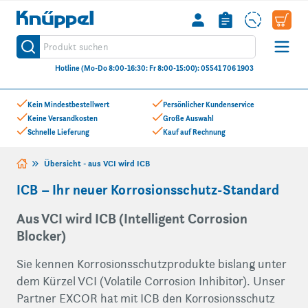
Knüppel
Produkt suchen
Suche
Hotline (Mo-Do 8:00-16:30: Fr 8:00-15:00): 05541 706 1903
Zum Inhalt springen
Kein Mindestbestellwert
Persönlicher Kundenservice
Keine Versandkosten
Große Auswahl
Schnelle Lieferung
Kauf auf Rechnung
Übersicht - aus VCI wird ICB
ICB – Ihr neuer Korrosionsschutz-Standard
Aus VCI wird ICB (Intelligent Corrosion
Blocker)
Sie kennen Korrosionsschutzprodukte bislang unter
dem Kürzel VCI (Volatile Corrosion Inhibitor). Unser
Partner EXCOR hat mit ICB den Korrosionsschutz