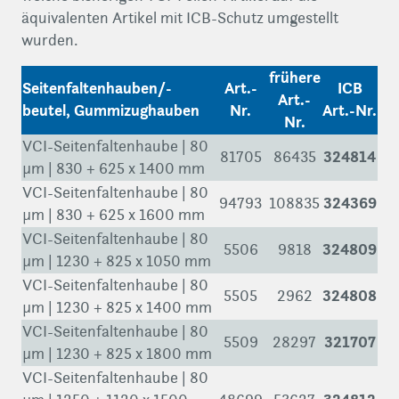
äquivalenten Artikel mit ICB-Schutz umgestellt
wurden.
frühere
Seitenfaltenhauben/-
Art.-
ICB
Art.-
beutel, Gummizughauben
Nr.
Art.-Nr.
Nr.
VCI-Seitenfaltenhaube | 80
324814
81705
86435
µm | 830 + 625 x 1400 mm
VCI-Seitenfaltenhaube | 80
324369
94793
108835
µm | 830 + 625 x 1600 mm
VCI-Seitenfaltenhaube | 80
324809
5506
9818
µm | 1230 + 825 x 1050 mm
VCI-Seitenfaltenhaube | 80
324808
5505
2962
µm | 1230 + 825 x 1400 mm
VCI-Seitenfaltenhaube | 80
321707
5509
28297
µm | 1230 + 825 x 1800 mm
VCI-Seitenfaltenhaube | 80