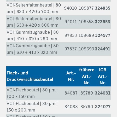
VCI-Seitenfaltenbeutel | 80
324835
94010
109877
µm | 630 + 420 x 700 mm
VCI-Seitenfaltenbeutel | 80
323953
94011
109558
µm | 630 + 420 x 800 mm
VCI-Gummizughaube | 80
324977
97833
109689
µm | 410 + 310 x 290 mm
VCI-Gummizughaube | 80
324491
97837
109693
µm | 610 + 410 x 320 mm
frühere
ICB
Flach- und
Art.-
Art.-
Art.-
Druckverschlussbeutel
Nr.
Nr.
Nr.
VCI-Flachbeutel | 80 µm |
324031
84087
85789
100 x 150 mm
VCI-Flachbeutel | 80 µm |
324077
84088
85790
150 x 200 mm