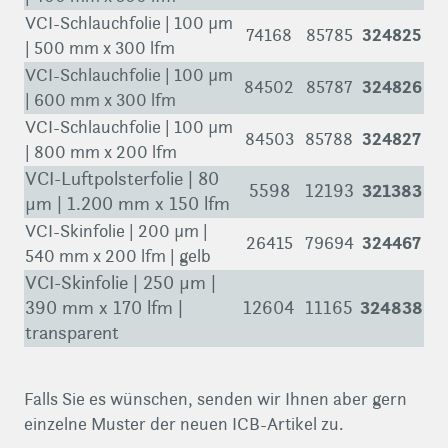
VCI-Schlauchfolie | 100 µm
324825
74168
85785
| 500 mm x 300 lfm
VCI-Schlauchfolie | 100 µm
324826
84502
85787
| 600 mm x 300 lfm
VCI-Schlauchfolie | 100 µm
324827
84503
85788
| 800 mm x 200 lfm
VCI-Luftpolsterfolie | 80
5598
12193
321383
µm | 1.200 mm x 150 lfm
VCI-Skinfolie | 200 µm |
324467
26415
79694
540 mm x 200 lfm | gelb
VCI-Skinfolie | 250 µm |
390 mm x 170 lfm |
12604
11165
324838
transparent
Falls Sie es wünschen, senden wir Ihnen aber gern
einzelne Muster der neuen ICB-Artikel zu.