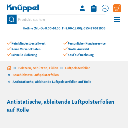
Knüppel
Produkt suchen
Suche
Hotline (Mo-Do 8:00-16:30: Fr 8:00-15:00): 05541 706 1903
Zum Inhalt springen
Kein Mindestbestellwert
Persönlicher Kundenservice
Keine Versandkosten
Große Auswahl
Schnelle Lieferung
Kauf auf Rechnung
Polstern, Schützen, Füllen
Luftpolsterfolien
Beschichtete Luftpolsterfolien
Antistatische, ableitende Luftpolsterfolien auf Rolle
Antistatische, ableitende Luftpolsterfolien
auf Rolle