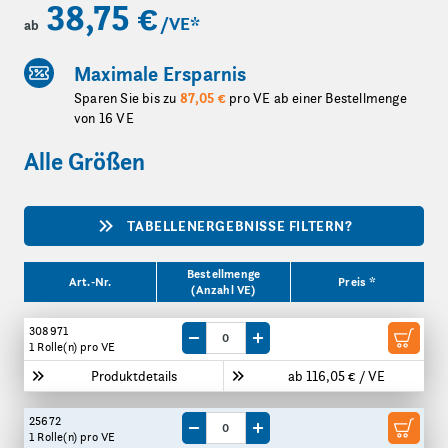
38,75 €
/VE
*
ab
Maximale Ersparnis
Sparen Sie bis zu
87,05 €
pro VE ab einer Bestellmenge
von 16 VE
Alle Größen
TABELLENERGEBNISSE FILTERN?
Produktgrößen
Bestellmenge
Art.-Nr.
Preis *
(Anzahl VE)
308971
Menge um eine VE reduzieren
Menge um eine VE erhöhen
1 Rolle(n)
pro VE
Produktdetails
ab 116,05 € / VE
25672
Menge um eine VE reduzieren
Menge um eine VE erhöhen
1 Rolle(n)
pro VE