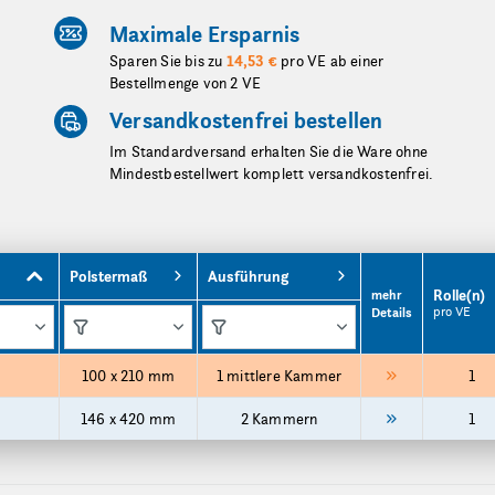
Maximale Ersparnis
Sparen Sie bis zu
14,53 €
pro VE ab einer
Bestellmenge von 2 VE
Versandkostenfrei bestellen
Im Standardversand erhalten Sie die Ware ohne
Mindestbestellwert komplett versandkostenfrei.
Polstermaß
Ausführung
Rolle(n)
mehr
pro VE
Details
100 x 210 mm
1 mittlere Kammer
1
146 x 420 mm
2 Kammern
1