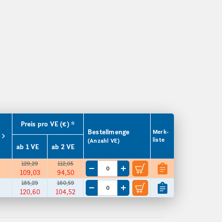
Preis pro VE (€) *
Bestellmenge
Merk­
liste
(Anzahl VE)
ab 1 VE
ab 2 VE
129,29
112,05
109,03
94,50
Menge um eine VE reduzieren
Menge um eine VE erhöhen
185,29
160,59
120,60
104,52
Menge um eine VE reduzieren
Menge um eine VE erhöhen