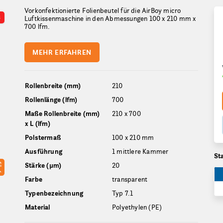
Vorkonfektionierte Folienbeutel für die AirBoy micro
S
Luftkissenmaschine in den Abmessungen 100 x 210 mm x
700 lfm.
MEHR ERFAHREN
Rollenbreite (mm)
210
Rollenlänge (lfm)
700
Maße Rollenbreite (mm)
210 x 700
x L (lfm)
Polstermaß
100 x 210 mm
Ausführung
1 mittlere Kammer
St
Stärke (µm)
20
Farbe
transparent
Typenbezeichnung
Typ 7.1
Material
Polyethylen (PE)