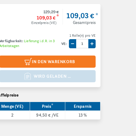
129,29 €
109,03 €
*
*
109,03 €
Gesamtpreis
Einzelpreis (VE)
1 Rolle(n) pro VE
Verfügbarkeit:
Lieferung i.d.R. in 3
VE:
Arbeitstagen
Menge um eine VE reduzieren
Menge um eine VE e
IN DEN WARENKORB
WIRD GELADEN …
affelpreise
*
Menge (VE)
Preis
Ersparnis
2
94,50 €
/VE
13 %