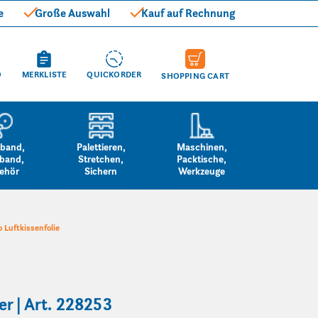
e
Große Auswahl
Kauf auf Rechnung
O
MERKLISTE
QUICKORDER
SHOPPING CART
band,
Palettieren,
Maschinen,
band,
Stretchen,
Packtische,
ehör
Sichern
Werkzeuge
 Luftkissenfolie
r | Art. 228253