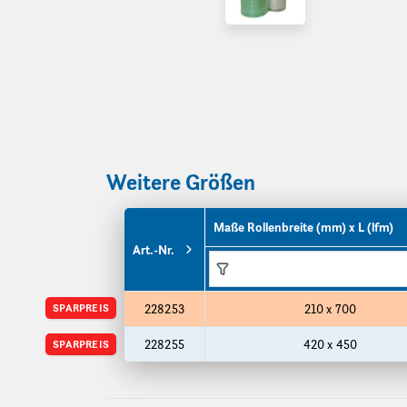
Weitere Größen
Maße Rollenbreite (mm) x L (lfm)
Art.-Nr.
Funktionen
Funktionen
Produktgrößen
SPARPREIS
228253
210 x 700
228255
420 x 450
SPARPREIS