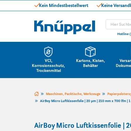
Kein Mindestbestellwert
Keine Versand
Produkt suc
Knüppel
Hotline 
VCI,
Kartons, Kisten,
Versa
Korrosionsschutz,
Behälter
Dokume
Trockenmittel
Zum Inhalt springen
Maschinen, Packtische, Werkzeuge
Papierpolsters
AirBoy Micro Luftkissenfolie | 20 µm | 210 mm x 700 lfm | 
AirBoy Micro Luftkissenfolie | 