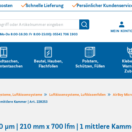
kosten
Schnelle Lieferung
Persönlicher Kundenservic
hen
Suche
MEIN KONT
(Mo-Do 8:00-16:30: Fr 8:00-15:00): 05541 706 1903
ndtaschen,
Beutel, Hauben,
Polstern,
Klebe
ntentaschen
Flachfolien
Schützen, Füllen
Warn
Zub
ysteme, Luftkissensysteme
Luftkissensysteme, Luftkissenfolien
AirBoy Micro
1 mittlere Kammer | Art. 228253
20 µm | 210 mm x 700 lfm | 1 mittlere Kamme