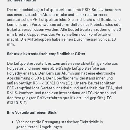
Sicheres Polster
Die mehrschichtigen Luftpolsterbeutel mit ESD-Schutz bestehen
aus einer statischen Abschirmfolie und einer rosafarbenen
antistatischen PE-Luftpolsterfolie. Sie sind leicht und flexibel und
können durch Verschweißen oder mithilfe eines Klebebandes oder
Etiketts verschlossen werden. Alle Beutel besitzen zudem eine 30
mm breite Klappe, was das Verschließen noch komfortabler
macht. Die Mittelnoppen haben einen Durchmesser von ca. 10
mm.
Schutz elektrostatisch empfindlicher Güter
Die Luftpolsterbeutel besitzen außen eine ableitfähige Folie aus
Polyester und innen eine ableitfähige Luftpolsterfolie aus
Polyethylen (PE). Der Kern aus Aluminium hat eine elektrische
Abschirmung < 30 NJ. Der Oberflächenwiderstand innen und
außen beträgt RS = < 10^11 Ohm (Ω). Unsere Beutel schützen
ESD-empfindliche Geräten innerhalb und außerhalb der EPA, sind
RoHS-konform und nach den Internationalen IEC-Normen und
den festgelegten Prüfverfahren qualifiziert und geprüft (IEC
61340-5-1).
Ihre Vorteile auf einen Blick:
Verhindert die Erzeugung statischer Elektrizität in
geschützten Umgebungen