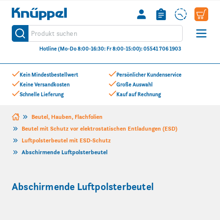
Knüppel
Produkt suchen
Suche
Hotline (Mo-Do 8:00-16:30: Fr 8:00-15:00): 05541 706 1903
Zum Inhalt springen
Kein Mindestbestellwert
Persönlicher Kundenservice
Keine Versandkosten
Große Auswahl
Schnelle Lieferung
Kauf auf Rechnung
Beutel, Hauben, Flachfolien
Beutel mit Schutz vor elektrostatischen Entladungen (ESD)
Luftpolsterbeutel mit ESD-Schutz
Abschirmende Luftpolsterbeutel
Abschirmende Luftpolsterbeutel