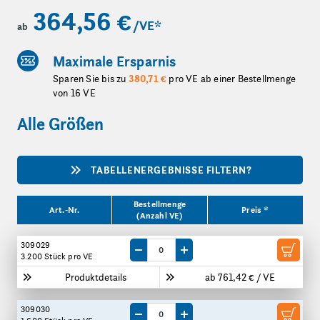
364,56 €
/VE
*
ab
Maximale Ersparnis
Sparen Sie bis zu
380,71 €
pro VE ab einer Bestellmenge
von 16 VE
Alle Größen
TABELLENERGEBNISSE FILTERN?
Produktgrößen
Bestellmenge
Art.-Nr.
Preis *
(Anzahl VE)
309029
Menge um eine VE reduzieren
Menge um eine VE erhöhen
3.200 Stück
pro VE
Produktdetails
ab 761,42 € / VE
309030
Menge um eine VE reduzieren
Menge um eine VE erhöhen